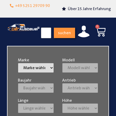
Lokalgeschäft in
+49 5251 29709 90
Über 15 Jahre Erfahrung
Paderborn
0
suchen
Marke
Modell
Baujahr
Antrieb
Länge
Höhe