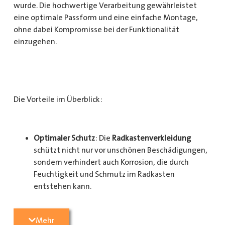
wurde. Die hochwertige Verarbeitung gewährleistet
eine optimale Passform und eine einfache Montage,
ohne dabei Kompromisse bei der Funktionalität
einzugehen.
Die Vorteile im Überblick:
Optimaler Schutz
: Die
Radkastenverkleidung
schützt nicht nur vor unschönen Beschädigungen,
sondern verhindert auch Korrosion, die durch
Feuchtigkeit und Schmutz im Radkasten
entstehen kann.
Langlebigkeit
: Das Material ist besonders
Mehr