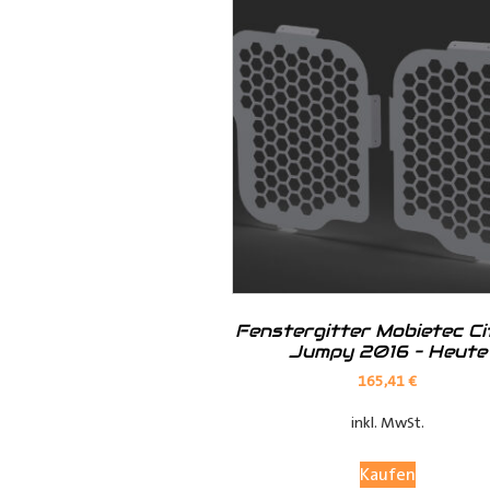
· Kunststoff der Radkastenkont
· Metall mit Ablagefach
· Metall mit Ablagefach und Ho
· Siebdruck in braun oder grau
Fenstergitter Mobietec Ci
Jumpy 2016 – Heute
165,41
€
inkl. MwSt.
Kaufen