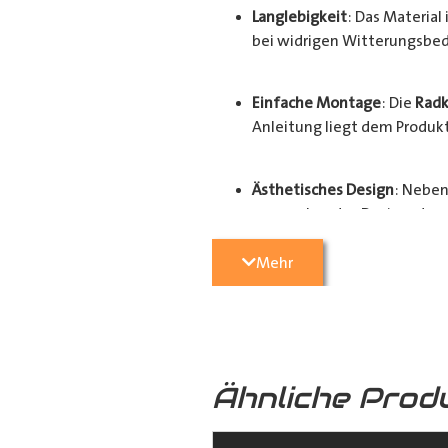
Langlebigkeit
: Das Materia
bei widrigen Witterungsbed
Einfache Montage
: Die
Radk
Anleitung liegt dem Produkt 
Ästhetisches Design
: Neben
ansprechendes Design, das d
Mehr
Der Schutz und Werterhalt Ihres Fa
hochwertigen
Radkastenschutz
. 
Radhausverkleidung
für Ihren
Tra
Ähnliche Prod
Ausführungen: