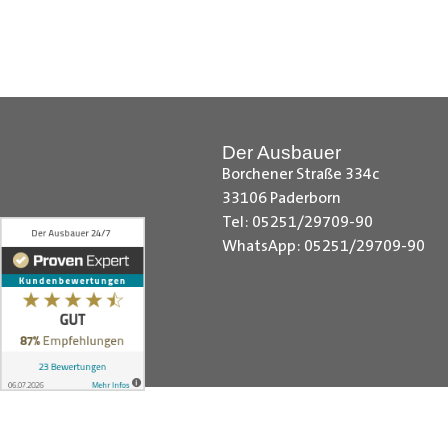
Citroen Berlingo Radkastenschut
Radkastenschutz, Dacia Dokker Ra
Radkastenschutz, Fiat Fiorino Rad
Radkastenschutz, Ford Custom Rad
Radkastenschutz, MAN TGE Radka
Der Ausbauer
Sprinter Radkastenschutz, Maxus 
Borchener Straße 334c
Nissan NV200 Radkastenschutz, N
33106 Paderborn
Radkastenschutz, Opel Combo Rad
Tel: 05251/29709-90
Radkastenschutz, Peugeot Expert
WhatsApp: 05251/29709-90
Kangoo Radkastenschutz, Renault
Toyota Proace City Radkastensch
VW Crafter Radkastenschutz, VW