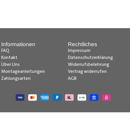
z, Citroen Jumpy Radkastenschutz, Citroen Jumper Radkastensch
dkastenschutz, Fiat Doblo Cargo Radkastenschutz, Fiat Scudo Ra
kastenschutz, Fiat Talento Radkastenschutz, Ford Transit Courie
kastenschutz, Ford Transit Radkastenschutz, Iveco Daily Radka
stenschutz, Mercedes Citan Radkastenschutz, Mercedes Vito R
Informationen
Rechtliches
e-deliver 3 Radkastenschutz, Maxus e-deliver 9 Radkastenschu
FAQ
Impressum
issan NV250 Radkastenschutz, Nissan NV300 Primastar Radkaste
Kontakt
Datenschutzerklärung
kastenschutz , Opel Vivaro Radkastenschutz, Opel Movano Rad
Über Uns
Widerrufsbelehrung
 Radkastenschutz, Peugeot Boxer Radkastenschutz, Peugeot Bip
Montageanleitungen
Vertrag widerrufen
 Trafic Radkastenschutz, Renault Master Radkastenschutz, Toyo
Zahlungsarten
AGB
utz, VW Caddy Cargo Radkastenschutz, VW T6.1 Radkastenschutz
 Caddy IV Radkastenschutz, VW T6 Radkastenschutz, VW T5 Rad