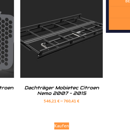
BE
ur angepasst
lzschutz zum Laderaum
troen
Dachträger Mobietec Citroen
Nemo 2007 – 2015
546,21
€
–
760,41
€
Kaufen