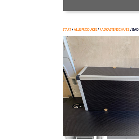
START
/
ALLE PRODUKTE
/
RADKASTENSCHUTZ
/ RAD