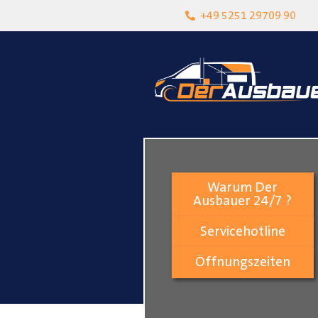
heit
Lokalgeschäft in Paderborn
+49 5251 29709 90
Warum Der
Ausbauer 24/7 ?
Servicehotline
Öffnungszeiten