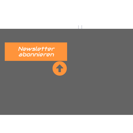
utz, Citroen Nemo
dkastenschutz, Fiat Ducato
r Radkastenschutz, Ford Connect
stenschutz, Hyundai H350
adkastenschutz, Mercedes
Newsletter
tz, Maxus EV80 Radkastenschutz,
abonnieren
nschutz, Nissan NV400 Interstar
kastenschutz, Peugeot Partner
per Radkastenschutz, Renault
ta Proace Radkastenschutz,
, VW ID Cargo Radkastenschutz,
kastenschutz