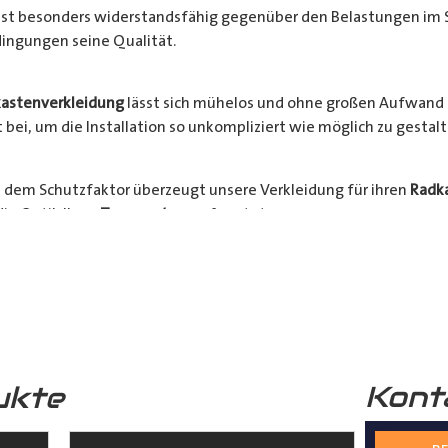
l ist besonders widerstandsfähig gegenüber den Belastungen im 
ingungen seine Qualität.
astenverkleidung
lässt sich mühelos und ohne großen Aufwand 
bei, um die Installation so unkompliziert wie möglich zu gestalt
 dem Schutzfaktor überzeugt unsere Verkleidung für ihren
Radk
ie Optik Ihres
Transporters
aufwertet.
hrzeugs stehen an erster Stelle. Verlängern Sie die Lebensdauer 
Bestellen Sie jetzt und sichern Sie sich die Vorteile einer zuverlä
nsporter
.
Kont
ukte