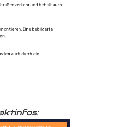
Straßenverkehr und behält auch
montieren. Eine bebilderte
en.
asten
auch durch ein
Ihrer
Radkästen
mit unserem
ssigen und langlebigen
aktinfos: