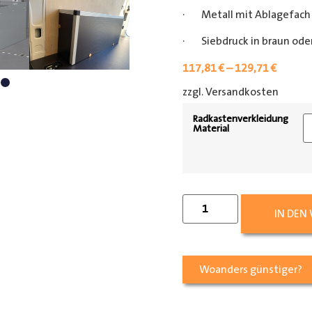
· Metall mit Ablagefach
· Siebdruck in braun oder
117,81
€
–
129,71
€
zzgl. Versandkosten
[shipp
Radkastenverkleidung
Material
IN DEN
Woanders günstiger?