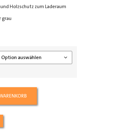
 und Holzschutz zum Laderaum
 grau
ing_class]
 WARENKORB