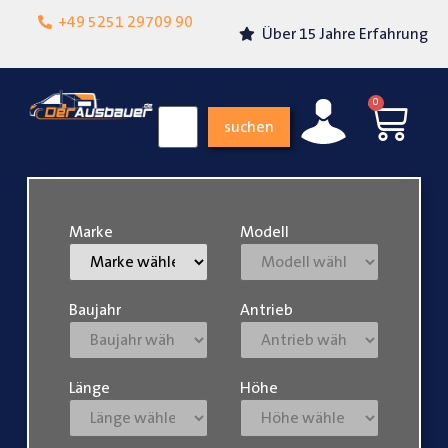
Lokalgeschäft in
+49 5251 29709 90
Über 15 Jahre Erfahrung
Paderborn
0
suchen
Marke
Modell
Baujahr
Antrieb
Länge
Höhe