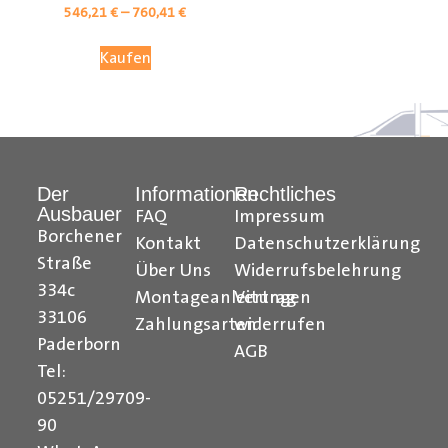
546,21
€
–
760,41
€
Kaufen
Der
Informationen
Rechtliches
Ausbauer
FAQ
Impressum
Borchener
Kontakt
Datenschutzerklärung
Straße
Über Uns
Widerrufsbelehrung
Citroen Berlingo Radkastenschutz, Citroen Jumpy
334c
Montageanleitungen
Vertrag
Radkastenschutz, Citroen Jumper Radkastenschutz,
33106
Citroen Nemo Radkastenschutz, Dacia Dokker
Zahlungsarten
widerrufen
Paderborn
Radkastenschutz, Fiat Doblo Cargo Radkastenschutz,
AGB
Fiat Scudo Radkastenschutz, Fiat Ducato
Tel:
Radkastenschutz, Fiat Fiorino Radkastenschutz, Fiat
05251/29709-
Talento Radkastenschutz, Ford Transit Courier
90
Radkastenschutz, Ford Connect Radkastenschutz, Ford