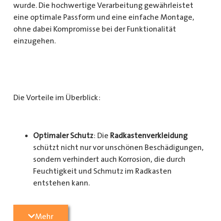
wurde. Die hochwertige Verarbeitung gewährleistet
eine optimale Passform und eine einfache Montage,
ohne dabei Kompromisse bei der Funktionalität
einzugehen.
Die Vorteile im Überblick:
Optimaler Schutz
: Die
Radkastenverkleidung
schützt nicht nur vor unschönen Beschädigungen,
sondern verhindert auch Korrosion, die durch
Feuchtigkeit und Schmutz im Radkasten
entstehen kann.
Langlebigkeit
: Das Material ist besonders
Mehr