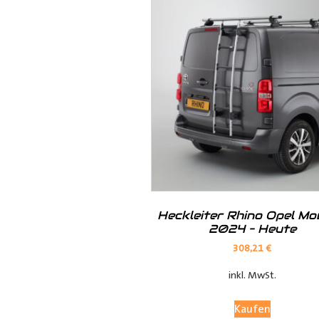
· Kunststoff der Radkastenkont
· Metall mit Ablagefach
· Metall mit Ablagefach und Ho
· Siebdruck in braun oder grau
Heckleiter Rhino Opel M
2024 – Heute
308,21
€
inkl. MwSt.
Kaufen