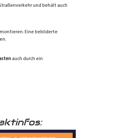
Straßenverkehr und behält auch
montieren. Eine bebilderte
en.
asten
auch durch ein
Ihrer
Radkästen
mit unserem
ssigen und langlebigen
aktinfos: