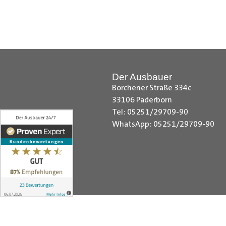
Citroen Berlingo Radkastenschut
Radkastenschutz, Dacia Dokker Ra
Radkastenschutz, Fiat Fiorino Rad
Radkastenschutz, Ford Custom Rad
Radkastenschutz, MAN TGE Radka
Der Ausbauer
Sprinter Radkastenschutz, Maxus 
Borchener Straße 334c
Nissan NV200 Radkastenschutz, N
33106 Paderborn
Radkastenschutz, Opel Combo Rad
Tel: 05251/29709-90
Radkastenschutz, Peugeot Expert
WhatsApp: 05251/29709-90
Kangoo Radkastenschutz, Renault
Toyota Proace City Radkastensch
VW Crafter Radkastenschutz, VW