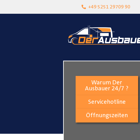
heit
Lokalgeschäft in Paderborn
+49 5251 29709 90
Warum Der
Ausbauer 24/7 ?
Servicehotline
Öffnungszeiten