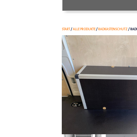
START
/
ALLE PRODUKTE
/
RADKASTENSCHUTZ
/ RAD