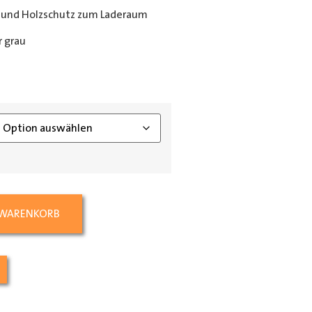
 und Holzschutz zum Laderaum
 grau
ing_class]
 WARENKORB