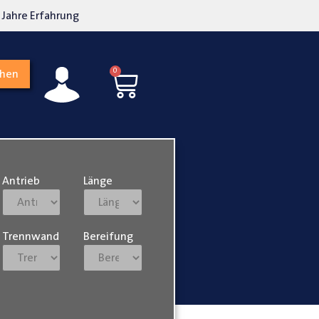
kosten transparent
Hohe Kundenzufriedenh
0
chen
Antrieb
Länge
Trennwand
Bereifung