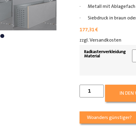
· Metall mit Ablagefach
· Siebdruck in braun oder
177,31
€
zzgl. Versandkosten
[shipp
Radkastenverkleidung
Material
IN DEN
Woanders günstiger?