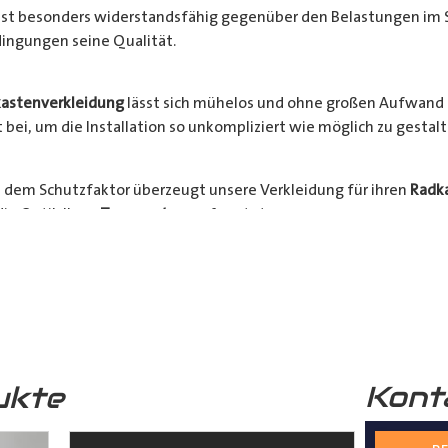
l ist besonders widerstandsfähig gegenüber den Belastungen im 
ingungen seine Qualität.
astenverkleidung
lässt sich mühelos und ohne großen Aufwand 
bei, um die Installation so unkompliziert wie möglich zu gestalt
 dem Schutzfaktor überzeugt unsere Verkleidung für ihren
Radk
ie Optik Ihres
Transporters
aufwertet.
hrzeugs stehen an erster Stelle. Verlängern Sie die Lebensdauer 
Bestellen Sie jetzt und sichern Sie sich die Vorteile einer zuverlä
nsporter
.
Kont
ukte