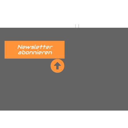
utz, Citroen Nemo
dkastenschutz, Fiat Ducato
r Radkastenschutz, Ford Connect
stenschutz, Hyundai H350
adkastenschutz, Mercedes
Newsletter
tz, Maxus EV80 Radkastenschutz,
abonnieren
nschutz, Nissan NV400 Interstar
kastenschutz, Peugeot Partner
per Radkastenschutz, Renault
ta Proace Radkastenschutz,
, VW ID Cargo Radkastenschutz,
kastenschutz