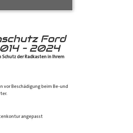
schutz Ford
014 – 2024
 Schutz
der Radkasten in Ihrem
en vor Beschädigung beim Be-und
ter.
tenkontur angepasst