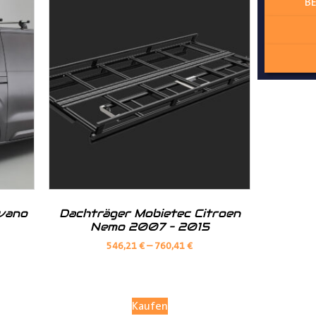
BE
ur angepasst
lzschutz zum Laderaum
ovano
Dachträger Mobietec Citroen
Nemo 2007 – 2015
546,21
€
–
760,41
€
Kaufen