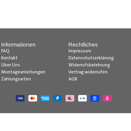
z, Citroen Jumpy Radkastenschutz, Citroen Jumper Radkastensch
dkastenschutz, Fiat Doblo Cargo Radkastenschutz, Fiat Scudo Ra
kastenschutz, Fiat Talento Radkastenschutz, Ford Transit Courie
kastenschutz, Ford Transit Radkastenschutz, Iveco Daily Radka
stenschutz, Mercedes Citan Radkastenschutz, Mercedes Vito R
Informationen
Rechtliches
e-deliver 3 Radkastenschutz, Maxus e-deliver 9 Radkastenschu
FAQ
Impressum
issan NV250 Radkastenschutz, Nissan NV300 Primastar Radkaste
Kontakt
Datenschutzerklärung
kastenschutz , Opel Vivaro Radkastenschutz, Opel Movano Rad
Über Uns
Widerrufsbelehrung
 Radkastenschutz, Peugeot Boxer Radkastenschutz, Peugeot Bip
Montageanleitungen
Vertrag widerrufen
 Trafic Radkastenschutz, Renault Master Radkastenschutz, Toyo
Zahlungsarten
AGB
utz, VW Caddy Cargo Radkastenschutz, VW T6.1 Radkastenschutz
 Caddy IV Radkastenschutz, VW T6 Radkastenschutz, VW T5 Rad