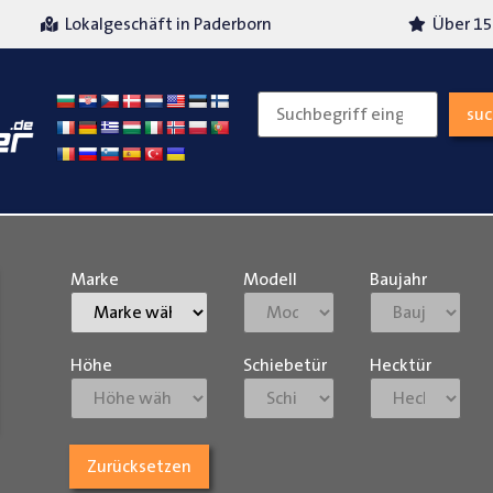
Über 15 Jahre Erfahrung
Versand
su
Marke
Modell
Baujahr
Höhe
Schiebetür
Hecktür
Zurücksetzen