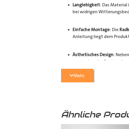
Langlebigkeit
: Das Materia
bei widrigen Witterungsbed
Einfache Montage
: Die
Radk
Anleitung liegt dem Produkt 
Ästhetisches Design
: Neben
ansprechendes Design, das d
Mehr
Der Schutz und Werterhalt Ihres Fa
hochwertigen
Radkastenschutz
. 
Radhausverkleidung
für Ihren
Tra
Ähnliche Prod
Ausführungen: