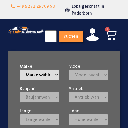
Lokalgeschäft in
+49 5251 29709 90
Über 15 Jahre Erfahrung
Paderborn
0
suchen
Marke
Modell
Baujahr
Antrieb
Länge
Höhe