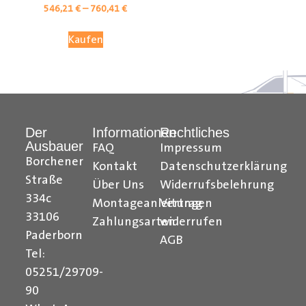
546,21
€
–
760,41
€
Kaufen
Der
Informationen
Rechtliches
Ausbauer
FAQ
Impressum
Borchener
Kontakt
Datenschutzerklärung
Straße
Über Uns
Widerrufsbelehrung
Citroen Berlingo Radkastenschutz, Citroen Jumpy
334c
Montageanleitungen
Vertrag
Radkastenschutz, Citroen Jumper Radkastenschutz,
33106
Citroen Nemo Radkastenschutz, Dacia Dokker
Zahlungsarten
widerrufen
Paderborn
Radkastenschutz, Fiat Doblo Cargo Radkastenschutz,
AGB
Fiat Scudo Radkastenschutz, Fiat Ducato
Tel:
Radkastenschutz, Fiat Fiorino Radkastenschutz, Fiat
05251/29709-
Talento Radkastenschutz, Ford Transit Courier
90
Radkastenschutz, Ford Connect Radkastenschutz, Ford