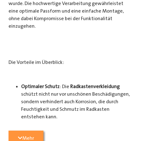
wurde. Die hochwertige Verarbeitung gewährleistet
eine optimale Passform und eine einfache Montage,
ohne dabei Kompromisse bei der Funktionalität
einzugehen.
Die Vorteile im Überblick:
Optimaler Schutz
: Die
Radkastenverkleidung
schützt nicht nur vor unschönen Beschädigungen,
sondern verhindert auch Korrosion, die durch
Feuchtigkeit und Schmutz im Radkasten
entstehen kann.
Langlebigkeit
: Das Material ist besonders
Mehr