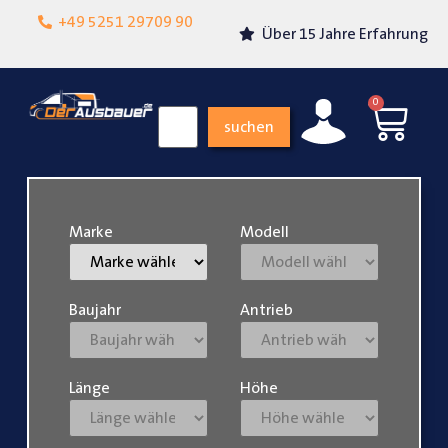
Lokalgeschäft in
+49 5251 29709 90
Über 15 Jahre Erfahrung
Paderborn
0
suchen
Marke
Modell
Baujahr
Antrieb
Länge
Höhe