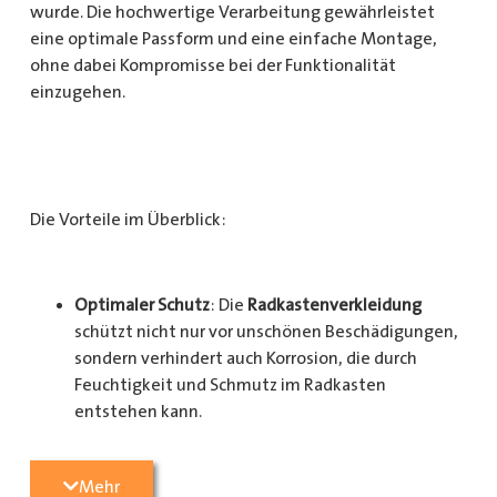
wurde. Die hochwertige Verarbeitung gewährleistet
eine optimale Passform und eine einfache Montage,
ohne dabei Kompromisse bei der Funktionalität
einzugehen.
Die Vorteile im Überblick:
Optimaler Schutz
: Die
Radkastenverkleidung
schützt nicht nur vor unschönen Beschädigungen,
sondern verhindert auch Korrosion, die durch
Feuchtigkeit und Schmutz im Radkasten
entstehen kann.
Langlebigkeit
: Das Material ist besonders
Mehr