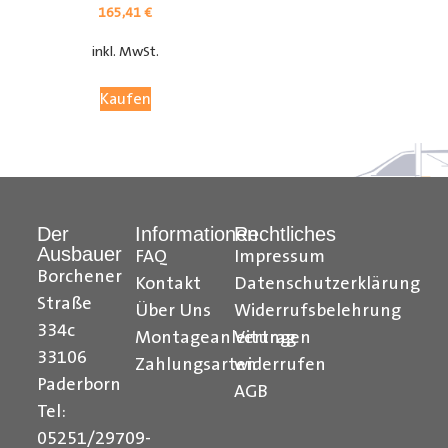
165,41
€
inkl. MwSt.
Kaufen
Der
Informationen
Rechtliches
Ausbauer
FAQ
Impressum
Citroen Berlingo Radkastenschutz, Citroen Jumpy
Borchener
Kontakt
Datenschutzerklärung
Radkastenschutz, Citroen Jumper Radkastenschutz,
Straße
Über Uns
Widerrufsbelehrung
Citroen Nemo Radkastenschutz, Dacia Dokker
334c
Montageanleitungen
Vertrag
Radkastenschutz, Fiat Doblo Cargo Radkastenschutz,
33106
Zahlungsarten
widerrufen
Fiat Scudo Radkastenschutz, Fiat Ducato
Paderborn
AGB
Radkastenschutz, Fiat Fiorino Radkastenschutz, Fiat
Tel:
Talento Radkastenschutz, Ford Transit Courier
05251/29709-
Radkastenschutz, Ford Connect Radkastenschutz, Ford