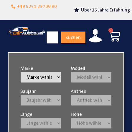
Lokalgeschäft in
+49 5251 29709 90
Über 15 Jahre Erfahrung
Paderborn
0
suchen
Marke
Modell
Baujahr
Antrieb
Länge
Höhe