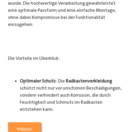
wurde. Die hochwertige Verarbeitung gewährleistet
eine optimale Passform und eine einfache Montage,
ohne dabei Kompromisse bei der Funktionalität
einzugehen.
Die Vorteile im Überblick:
Optimaler Schutz
: Die
Radkastenverkleidung
schützt nicht nur vor unschönen Beschädigungen,
sondern verhindert auch Korrosion, die durch
Feuchtigkeit und Schmutz im Radkasten
entstehen kann.
Langlebigkeit
: Das Material ist besonders
Mehr