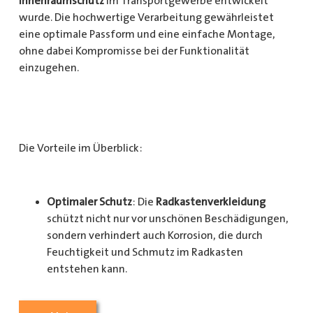
Innenraumschutz
im Transportgewerbe entwickelt
wurde. Die hochwertige Verarbeitung gewährleistet
eine optimale Passform und eine einfache Montage,
ohne dabei Kompromisse bei der Funktionalität
einzugehen.
Die Vorteile im Überblick:
Optimaler Schutz
: Die
Radkastenverkleidung
schützt nicht nur vor unschönen Beschädigungen,
sondern verhindert auch Korrosion, die durch
Feuchtigkeit und Schmutz im Radkasten
entstehen kann.
Langlebigkeit
: Das Material ist besonders