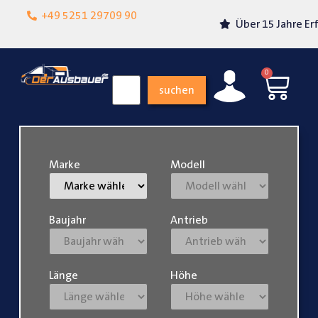
Lokalgeschäft in
+49 5251 29709 90
Über 15 Jahre Erfahrung
Paderborn
0
suchen
Marke
Modell
Baujahr
Antrieb
Länge
Höhe