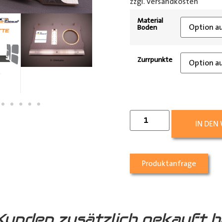
zzgl. Versandkosten
[shipp
Material
Boden
Zurrpunkte
IN DEN
Produktanfrage
Kunden zusätzlich gekauft h