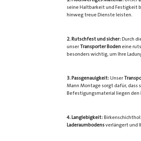
seine Haltbarkeit und Festigkeit b
hinweg treue Dienste leisten.
2. Rutschfest und sicher:
Durch di
unser
Transporter Boden
eine ruts
besonders wichtig, um Ihre Ladu
3. Passgenauigkeit:
Unser
Transpo
Mann Montage sorgt dafür, dass si
Befestigungsmaterial liegen den
4. Langlebigkeit:
Birkenschichtholz
Laderaumbodens
verlängert und I
Transporter
vor unerwünschten Sc