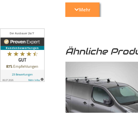
geschützt.
Mehr
5. Optische Aufwertung:
Nicht nu
Transporter
eine hochwertige und 
Ähnliche Prod
6. Umweltfreundlich:
Das von uns
sondern auch zu einer nachhaltige
7. Formschlüssige Verbindung:
Die
ineinandergreifen und mittels 
formschlüssige Verbindung, bei 
können, auch auf längere Zeit ni
dem Boden und der seitlichen Karo