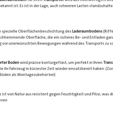
ekannt ist. Es ist in der Lage, auch schweren Lasten standzuhalt
e spezielle Oberflächenbeschichtung des
Laderaumbodens
(Riffe
chhemmende Oberfläche, die ein sicheres Be- und Entladen garan
ng vor unerwünschten Bewegungen während des Transports zu s
rter Boden
wird präzise konturgefräst, um perfekt in Ihren
Trans
e ihr Fahrzeug in kürzester Zeit wieder einsatzbereit haben. (Z
 Böden als Montagezubehör bei)
 ist von Natur aus resistent gegen Feuchtigkeit und Pilze, was d
hren
häden schützt. Zusätzlich wird das Holz durch die rutschhemm