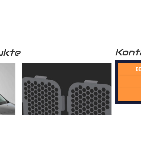
r funktional, sondern auch optisch sehr ansprechend. Unser
Lade
professionelle Optik.
Kont
ukte
 verwendete Holz stammt aus nachhaltiger Forstwirtschaft, was 
n Zukunft beiträgt.
BE
 Wechselfalzverbindung ist so konstruiert, dass die einzelnen H
Madenschrauben miteinander im
Laderaum
verschraubt werden. Di
der die Platten präzise und ohne Spiel zusammenpassen und kei
cht. Dadurch gewährleisten wir, dass der Laderaumboden kontur
sserie gefertigt wird – kein Dreck und kein Rost!