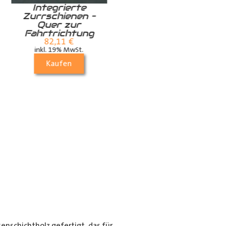
Zurrschiene /
Zurrschiene /
Airlineschiene für
Airlineschiene für
die Dachstrebe
die Dachstrebe
quer
(längs)
24,99
€
70,21
€
inkl. 19% MwSt.
inkl. 19% MwSt.
Kaufen
Kaufen
nschichtholz gefertigt, das für