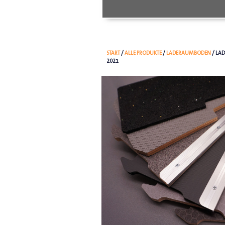
START
/
ALLE PRODUKTE
/
LADERAUMBODEN
/ LA
2021