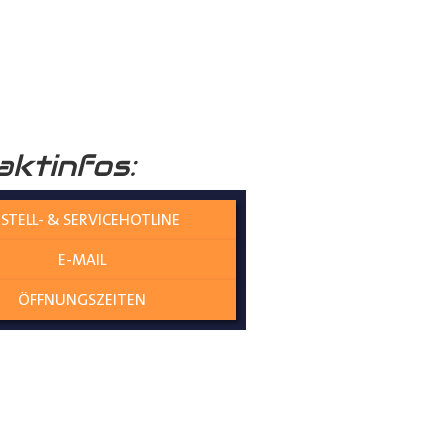
raumboden
verleiht Ihrem
aktinfos:
nicht nur die Umwelt schützt,
STELL- & SERVICEHOTLINE
E-MAIL
olzplatten perfekt
ÖFFNUNGSZEITEN
es gewährleistet eine
ne Übergangskanten entstehen
genau und mit kaum Spiel zwischen