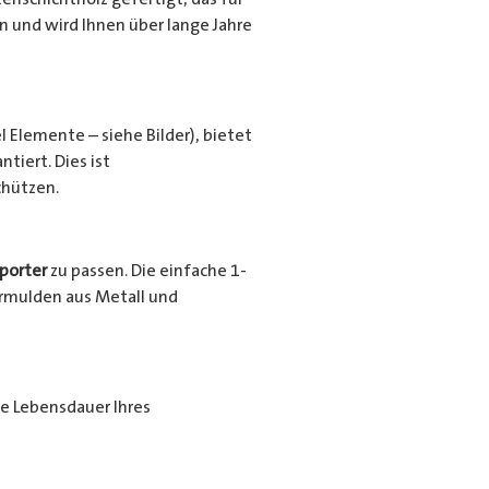
en und wird Ihnen über lange Jahre
l Elemente – siehe Bilder), bietet
tiert. Dies ist
chützen.
porter
zu passen. Die einfache 1-
urrmulden aus Metall und
ie Lebensdauer Ihres
ende Beschichtung nochmals