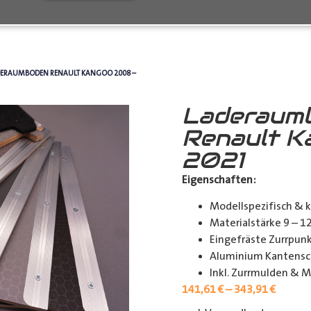
DERAUMBODEN RENAULT KANGOO 2008 –
Laderaum
Renault K
2021
Eigenschaften:
Modellspezifisch & 
Materialstärke 9 – 
Eingefräste Zurrpu
Aluminium Kantensch
Inkl. Zurrmulden & M
141,61
€
–
343,91
€