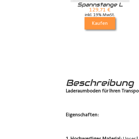
Spannstange L
Spannstange M
129,71
€
117,81
€
inkl. 19% MwSt.
inkl. 19% MwSt.
Kaufen
Kaufen
Beschreibung
Laderaumboden für Ihren Transpo
Eigenschaften:
1. Hochwertiges Material:
Unser