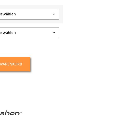
ing_class]
 WARENKORB
aben: