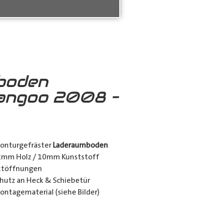
boden
angoo 2008 –
konturgefräster
Laderaumboden
12mm Holz / 10mm Kunststoff
nktöffnungen
utz an Heck & Schiebetür
ontagematerial (siehe Bilder)