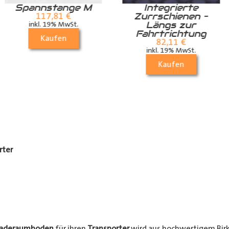
Integrierte
Integrierte
Zurrschienen –
Zurrschienen –
Längs zur
Quer zur
Fahrtrichtung
Fahrtrichtung
82,11
€
82,11
€
inkl. 19% MwSt.
inkl. 19% MwSt.
Kaufen
Kaufen
rter
Laderaumboden
für ihren
Transporter
wird aus hochwertigem Birke