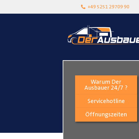
heit
Lokalgeschäft in Paderborn
+49 5251 29709 90
Warum Der
Ausbauer 24/7 ?
Servicehotline
Öffnungszeiten