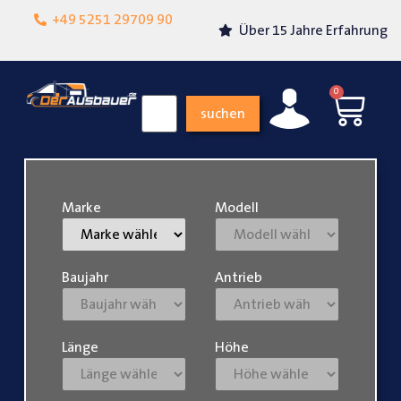
Lokalgeschäft in
+49 5251 29709 90
Über 15 Jahre Erfahrung
Paderborn
0
suchen
Marke
Modell
Baujahr
Antrieb
Länge
Höhe