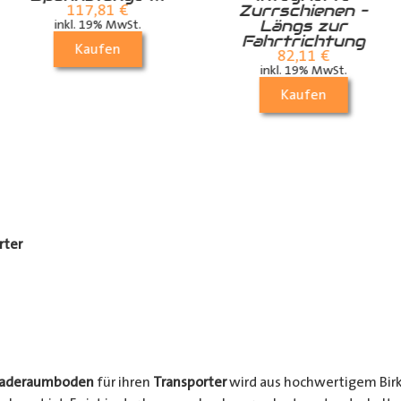
Zurrschienen –
117,81
€
Längs zur
inkl. 19% MwSt.
Fahrtrichtung
Kaufen
82,11
€
inkl. 19% MwSt.
Kaufen
rter
Laderaumboden
für ihren
Transporter
wird aus hochwertigem Birke