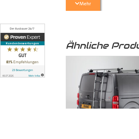
Mehr
5. Optische Aufwertung:
Nicht nu
Transporter
eine hochwertige und 
Ähnliche Prod
6. Umweltfreundlich:
Das von uns
sondern auch zu einer nachhaltige
7. Formschlüssige Verbindung:
Die
ineinandergreifen und mittels 
formschlüssige Verbindung, bei 
können, auch auf längere Zeit ni
dem Boden und der seitlichen Karo
8. Stabilität:
Die formschlüssige Ve