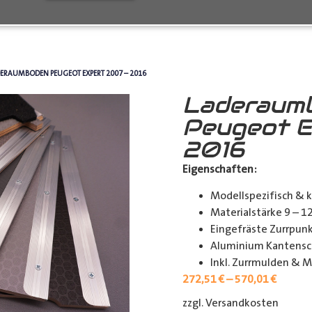
ERAUMBODEN PEUGEOT EXPERT 2007 – 2016
Laderaum
Peugeot E
2016
Eigenschaften:
Modellspezifisch & 
Materialstärke 9 – 
Eingefräste Zurrpu
Aluminium Kantensch
Inkl. Zurrmulden & M
272,51
€
–
570,01
€
zzgl. Versandkosten
[shipp