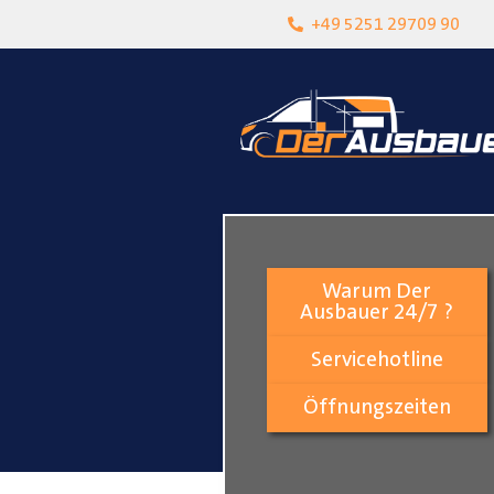
heit
Lokalgeschäft in Paderborn
+49 5251 29709 90
Warum Der
Ausbauer 24/7 ?
Servicehotline
Öffnungszeiten