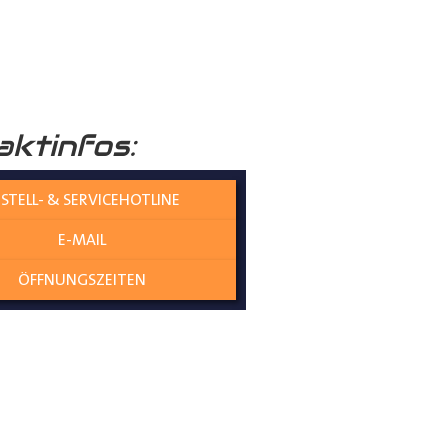
raumboden
verleiht Ihrem
aktinfos:
nicht nur die Umwelt schützt,
STELL- & SERVICEHOTLINE
E-MAIL
olzplatten perfekt
ÖFFNUNGSZEITEN
es gewährleistet eine
ne Übergangskanten entstehen
genau und mit kaum Spiel zwischen
t an Ort und Stelle bleiben,