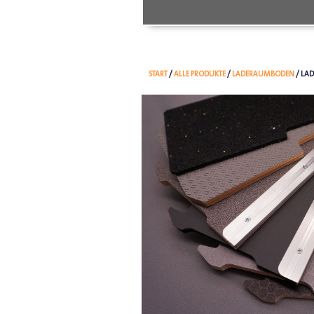
START
/
ALLE PRODUKTE
/
LADERAUMBODEN
/ LAD