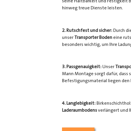
seine Haltbarkeit und Festigkeit b
hinweg treue Dienste leisten.
2. Rutschfest und sicher:
Durch di
unser
Transporter Boden
eine ruts
besonders wichtig, um Ihre Ladu
3. Passgenauigkeit:
Unser
Transpo
Mann Montage sorgt dafür, dass si
Befestigungsmaterial liegen den
4. Langlebigkeit:
Birkenschichtholz
Laderaumbodens
verlängert und I
Transporter
vor unerwünschten Sc
geschützt.