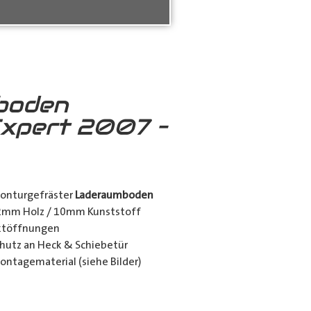
boden
xpert 2007 –
konturgefräster
Laderaumboden
12mm Holz / 10mm Kunststoff
nktöffnungen
utz an Heck & Schiebetür
ontagematerial (siehe Bilder)
ing_class]