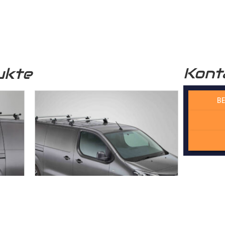
r funktional, sondern auch optisch sehr ansprechend. Unser
Lade
professionelle Optik.
Kont
ukte
 verwendete Holz stammt aus nachhaltiger Forstwirtschaft, was 
n Zukunft beiträgt.
BE
 Wechselfalzverbindung ist so konstruiert, dass die einzelnen H
Madenschrauben miteinander im
Laderaum
verschraubt werden. Di
der die Platten präzise und ohne Spiel zusammenpassen und kei
cht. Dadurch gewährleisten wir, dass der Laderaumboden kontur
sserie gefertigt wird – kein Dreck und kein Rost!
rbindung bietet eine ideale Stabilität, dass die Platten dauerhaf