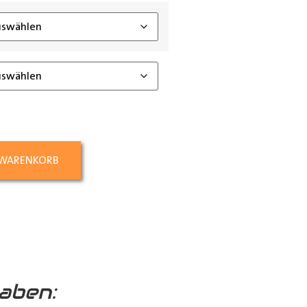
 WARENKORB
aben: