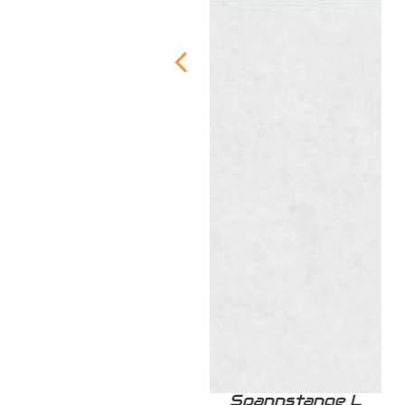
Zurrschiene /
Spannstange L