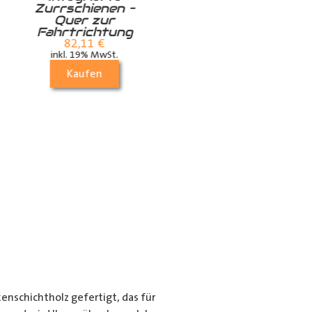
Zurrschienen –
Airlineschiene für
Quer zur
die Dachstrebe
Fahrtrichtung
quer
82,11
€
24,99
€
inkl. 19% MwSt.
inkl. 19% MwSt.
Kaufen
Kaufen
nschichtholz gefertigt, das für