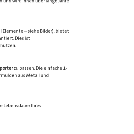
en und wird Ihnen über lange Jahre
l Elemente – siehe Bilder), bietet
tiert. Dies ist
chützen.
porter
zu passen. Die einfache 1-
urrmulden aus Metall und
ie Lebensdauer Ihres
ende Beschichtung nochmals