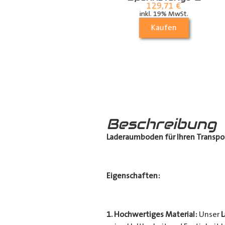
Airlineschiene für
129,71
€
die Dachstrebe
inkl. 19% MwSt.
(längs)
Kaufen
70,21
€
inkl. 19% MwSt.
Kaufen
Beschreibung
Laderaumboden für Ihren Transpo
Eigenschaften:
1. Hochwertiges Material:
Unser