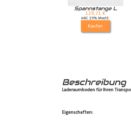
Zurrschiene /
Spannstange L
Airlineschiene für
129,71
€
die Dachstrebe
inkl. 19% MwSt.
(längs)
Kaufen
70,21
€
inkl. 19% MwSt.
Kaufen
Beschreibung
Laderaumboden für Ihren Transpo
Eigenschaften: