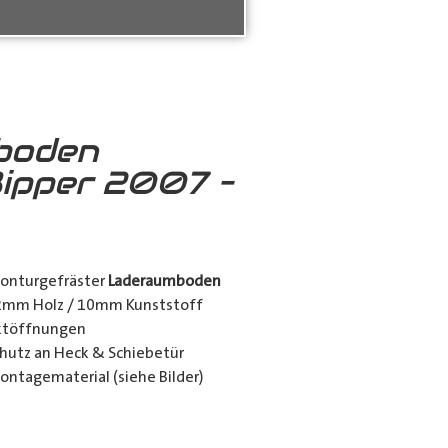
boden
ipper 2007 –
konturgefräster
Laderaumboden
12mm Holz / 10mm Kunststoff
nktöffnungen
utz an Heck & Schiebetür
ontagematerial (siehe Bilder)