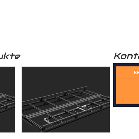
häden schützt. Zusätzlich wird das Holz durch die rutschhemm
r funktional, sondern auch optisch sehr ansprechend. Unser
Lade
professionelle Optik.
Kont
ukte
 verwendete Holz stammt aus nachhaltiger Forstwirtschaft, was 
n Zukunft beiträgt.
BE
 Wechselfalzverbindung ist so konstruiert, dass die einzelnen H
Madenschrauben miteinander im
Laderaum
verschraubt werden. Di
der die Platten präzise und ohne Spiel zusammenpassen und kei
cht. Dadurch gewährleisten wir, dass der Laderaumboden kontur
sserie gefertigt wird – kein Dreck und kein Rost!