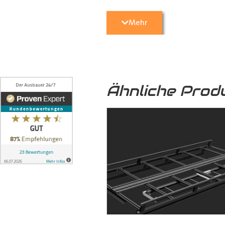
Transporter
vor unerwünschten Sc
geschützt.
Mehr
5. Optische Aufwertung:
Nicht nu
Transporter
eine hochwertige und 
Ähnliche Prod
6. Umweltfreundlich:
Das von uns
sondern auch zu einer nachhaltige
7. Formschlüssige Verbindung:
Die
ineinandergreifen und mittels 
formschlüssige Verbindung, bei 
können, auch auf längere Zeit ni
dem Boden und der seitlichen Karo