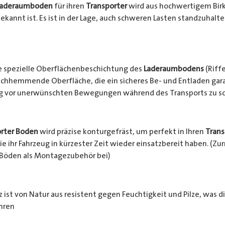
Laderaumboden
für ihren
Transporter
wird aus hochwertigem Birke
ekannt ist. Es ist in der Lage, auch schweren Lasten standzuhalt
e spezielle Oberflächenbeschichtung des
Laderaumbodens
(Riffe
chhemmende Oberfläche, die ein sicheres Be- und Entladen garan
ng vor unerwünschten Bewegungen während des Transports zu s
rter Boden
wird präzise konturgefräst, um perfekt in Ihren
Trans
e ihr Fahrzeug in kürzester Zeit wieder einsatzbereit haben. (Z
 Böden als Montagezubehör bei)
 ist von Natur aus resistent gegen Feuchtigkeit und Pilze, was d
hren