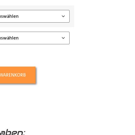
ing_class]
 WARENKORB
aben: