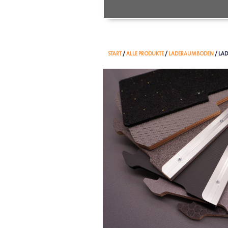
START
/
ALLE PRODUKTE
/
LADERAUMBODEN
/ LAD