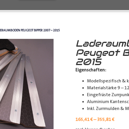
ERAUMBODEN PEUGEOT BIPPER 2007 – 2015
Laderaum
Peugeot B
2015
Eigenschaften:
Modellspezifisch & 
Materialstärke 9 – 
Eingefräste Zurrpu
Aluminium Kantensch
Inkl. Zurrmulden & M
165,41
€
–
355,81
€