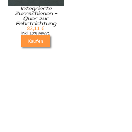
Integrierte
Zurrschiene /
Zurrschienen –
Airlineschiene für
Quer zur
die Dachstrebe
Fahrtrichtung
quer
82,11
€
24,99
€
inkl. 19% MwSt.
inkl. 19% MwSt.
Kaufen
Kaufen