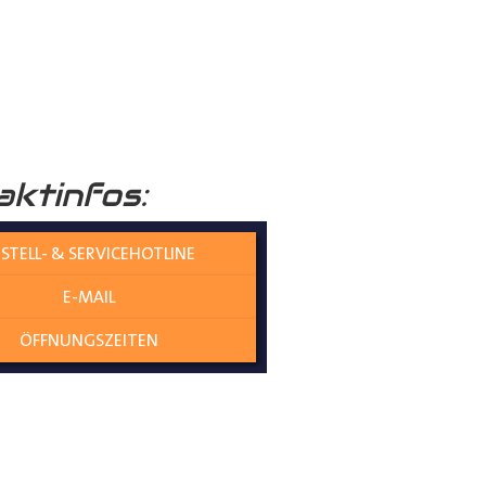
ende Beschichtung nochmals
raumboden
verleiht Ihrem
aktinfos:
nicht nur die Umwelt schützt,
STELL- & SERVICEHOTLINE
E-MAIL
olzplatten perfekt
ÖFFNUNGSZEITEN
es gewährleistet eine
ne Übergangskanten entstehen
genau und mit kaum Spiel zwischen