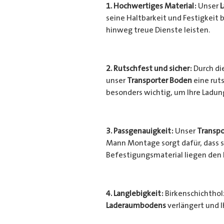
1. Hochwertiges Material:
Unser
seine Haltbarkeit und Festigkeit b
hinweg treue Dienste leisten.
2. Rutschfest und sicher:
Durch di
unser
Transporter Boden
eine ruts
besonders wichtig, um Ihre Ladu
3. Passgenauigkeit:
Unser
Transpo
Mann Montage sorgt dafür, dass si
Befestigungsmaterial liegen den
4. Langlebigkeit:
Birkenschichtholz
Laderaumbodens
verlängert und I