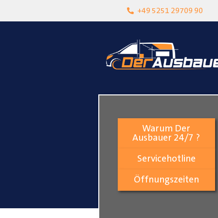
heit
Lokalgeschäft in Paderborn
+49 5251 29709 90
Warum Der
Ausbauer 24/7 ?
Servicehotline
Öffnungszeiten