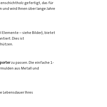
nschichtholz gefertigt, das für
en und wird Ihnen über lange Jahre
l Elemente – siehe Bilder), bietet
tiert. Dies ist
chützen.
porter
zu passen. Die einfache 1-
urrmulden aus Metall und
ie Lebensdauer Ihres