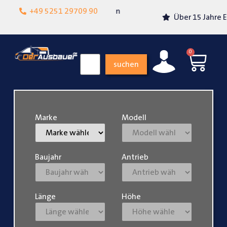
Lokalgeschäft in
+49 5251 29709 90
Über 15 Jahre Erfahrung
Paderborn
0
suchen
Marke
Modell
Baujahr
Antrieb
Länge
Höhe