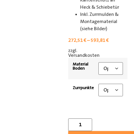
Kantenschutz an
Heck & Schiebetür
Inkl. Zurrmulden &
Montagematerial
(siehe Bilder)
272,51
€
–
593,81
€
zzgl.
[shipping_class]
Versandkosten
Material
Boden
Zurrpunkte