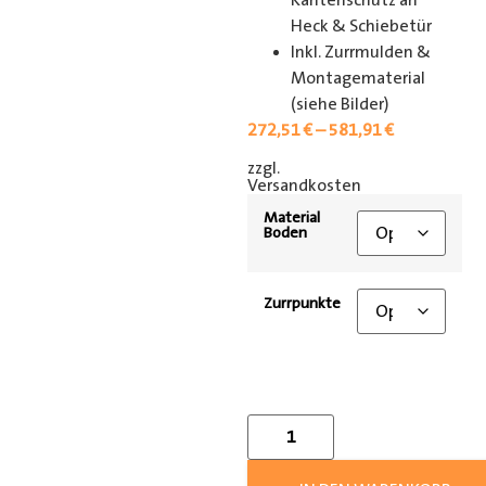
Kantenschutz an
Heck & Schiebetür
Inkl. Zurrmulden &
Montagematerial
(siehe Bilder)
272,51
€
–
581,91
€
zzgl.
[shipping_class]
Versandkosten
Material
Boden
Zurrpunkte