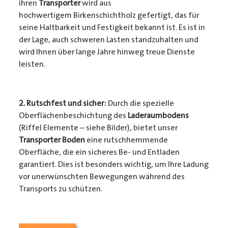
ihren
Transporter
wird aus
hochwertigem Birkenschichtholz gefertigt, das für
seine Haltbarkeit und Festigkeit bekannt ist. Es ist in
der Lage, auch schweren Lasten standzuhalten und
wird Ihnen über lange Jahre hinweg treue Dienste
leisten.
2. Rutschfest und sicher:
Durch die spezielle
Oberflächenbeschichtung des
Laderaumbodens
(Riffel Elemente – siehe Bilder), bietet unser
Transporter Boden
eine rutschhemmende
Oberfläche, die ein sicheres Be- und Entladen
garantiert. Dies ist besonders wichtig, um Ihre Ladung
vor unerwünschten Bewegungen während des
Transports zu schützen.
3. Passgenauigkeit:
Unser
Transporter Boden
wird