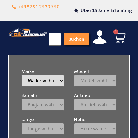
Lokalgeschäft in
+49 5251 29709 90
Über 15 Jahre Erfahrung
Paderborn
0
suchen
Marke
Modell
Baujahr
Antrieb
Länge
Höhe