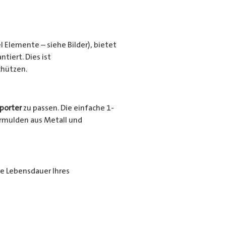
l Elemente – siehe Bilder), bietet
tiert. Dies ist
chützen.
porter
zu passen. Die einfache 1-
urrmulden aus Metall und
ie Lebensdauer Ihres
ende Beschichtung nochmals