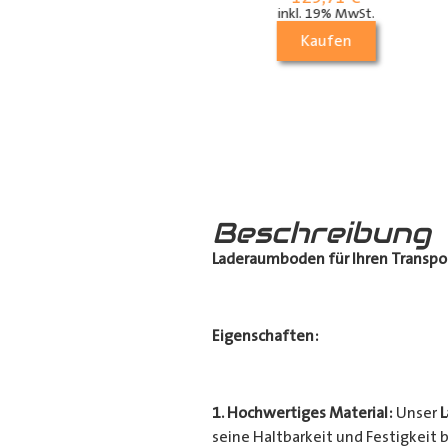
die Dachstrebe
inkl. 19% MwSt.
(längs)
Kaufen
70,21
€
inkl. 19% MwSt.
Kaufen
Beschreibung
Laderaumboden für Ihren Transpo
Eigenschaften:
1. Hochwertiges Material:
Unser
seine Haltbarkeit und Festigkeit b