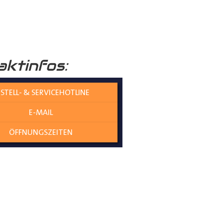
raumboden
verleiht Ihrem
aktinfos:
nicht nur die Umwelt schützt,
STELL- & SERVICEHOTLINE
E-MAIL
olzplatten perfekt
ÖFFNUNGSZEITEN
es gewährleistet eine
ne Übergangskanten entstehen
genau und mit kaum Spiel zwischen
t an Ort und Stelle bleiben,