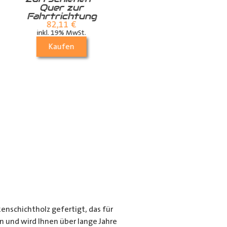
Quer zur
die Dachstrebe
Fahrtrichtung
quer
82,11
€
24,99
€
inkl. 19% MwSt.
inkl. 19% MwSt.
Kaufen
Kaufen
nschichtholz gefertigt, das für
en und wird Ihnen über lange Jahre