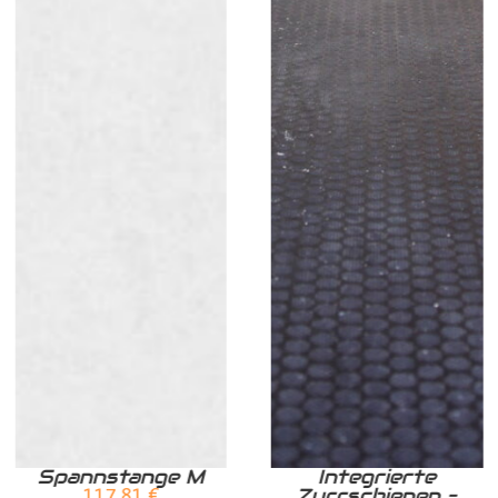
Spannstange M
Integrierte
Zurrschienen –
117,81
€