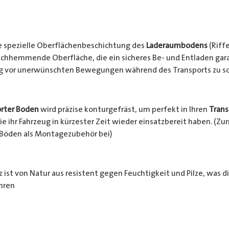
e spezielle Oberflächenbeschichtung des
Laderaumbodens
(Riffe
chhemmende Oberfläche, die ein sicheres Be- und Entladen garan
ng vor unerwünschten Bewegungen während des Transports zu s
rter Boden
wird präzise konturgefräst, um perfekt in Ihren
Trans
e ihr Fahrzeug in kürzester Zeit wieder einsatzbereit haben. (Z
 Böden als Montagezubehör bei)
 ist von Natur aus resistent gegen Feuchtigkeit und Pilze, was d
hren
häden schützt. Zusätzlich wird das Holz durch die rutschhemm