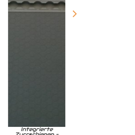
Integrierte
Zurrschiene /
Zurrschienen –
Airlineschiene für