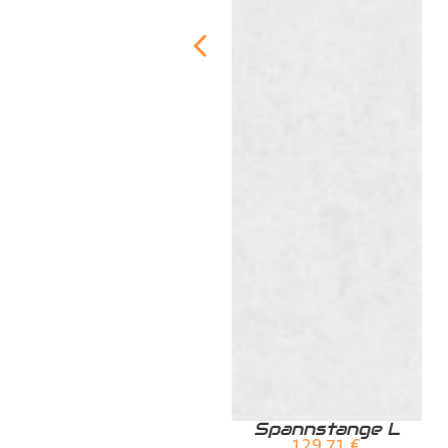
Zurrschiene /
Spannstange L
Airlineschiene für
129,71
€