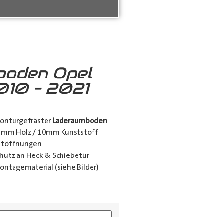
boden Opel
10 – 2021
konturgefräster
Laderaumboden
12mm Holz / 10mm Kunststoff
nktöffnungen
utz an Heck & Schiebetür
ontagematerial (siehe Bilder)
ing_class]