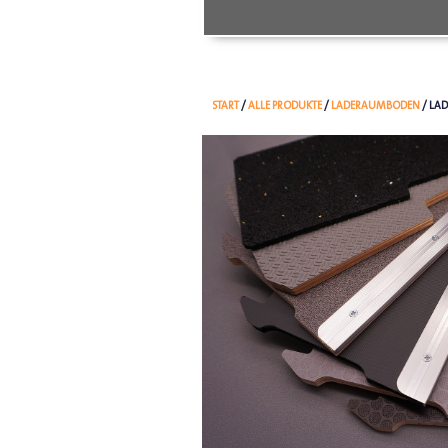
START
/
ALLE PRODUKTE
/
LADERAUMBODEN
/ LA