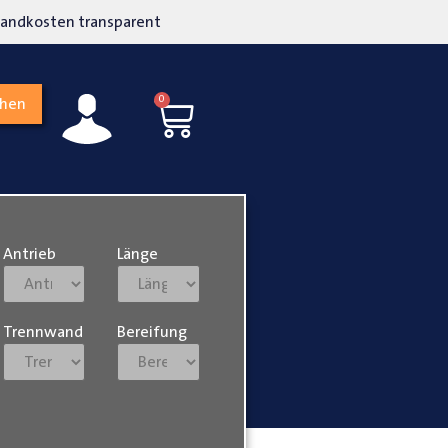
kosten transparent
Hohe Kundenzufriedenh
0
chen
Antrieb
Länge
Trennwand
Bereifung