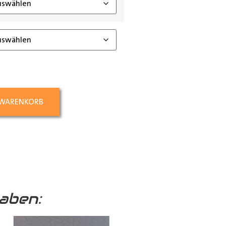
 WARENKORB
aben: