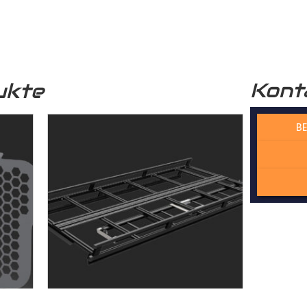
r funktional, sondern auch optisch sehr ansprechend. Unser
Lade
professionelle Optik.
Kont
ukte
 verwendete Holz stammt aus nachhaltiger Forstwirtschaft, was 
n Zukunft beiträgt.
BE
 Wechselfalzverbindung ist so konstruiert, dass die einzelnen H
Madenschrauben miteinander im
Laderaum
verschraubt werden. Di
der die Platten präzise und ohne Spiel zusammenpassen und kei
cht. Dadurch gewährleisten wir, dass der Laderaumboden kontur
sserie gefertigt wird – kein Dreck und kein Rost!
rbindung bietet eine ideale Stabilität, dass die Platten dauerhaf