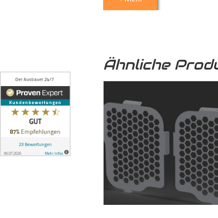
5. Optische Aufwertung:
Nicht nu
Transporter
eine hochwertige und 
Ähnliche Prod
6. Umweltfreundlich:
Das von uns
sondern auch zu einer nachhaltige
7. Formschlüssige Verbindung:
Die
ineinandergreifen und mittels 
formschlüssige Verbindung, bei 
können, auch auf längere Zeit ni
dem Boden und der seitlichen Karo
8. Stabilität:
Die formschlüssige Ve