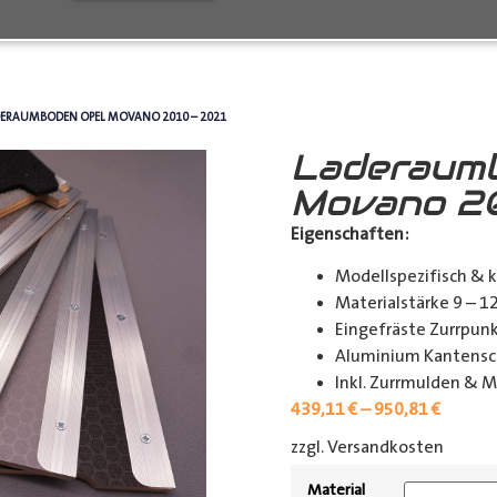
DERAUMBODEN OPEL MOVANO 2010 – 2021
Laderaum
Movano 20
Eigenschaften:
Modellspezifisch & 
Materialstärke 9 – 
Eingefräste Zurrpu
Aluminium Kantensch
Inkl. Zurrmulden & M
439,11
€
–
950,81
€
zzgl. Versandkosten
[shipp
Material