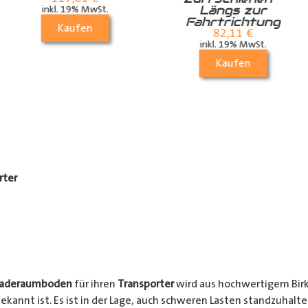
Längs zur
inkl. 19% MwSt.
Fahrtrichtung
Kaufen
82,11
€
inkl. 19% MwSt.
Kaufen
rter
Laderaumboden
für ihren
Transporter
wird aus hochwertigem Birke
ekannt ist. Es ist in der Lage, auch schweren Lasten standzuhalt