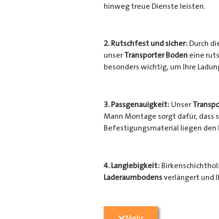
hinweg treue Dienste leisten.
2. Rutschfest und sicher:
Durch di
unser
Transporter Boden
eine ruts
besonders wichtig, um Ihre Ladu
3. Passgenauigkeit:
Unser
Transpo
Mann Montage sorgt dafür, dass si
Befestigungsmaterial liegen den
4. Langlebigkeit:
Birkenschichtholz
Laderaumbodens
verlängert und I
Transporter
vor unerwünschten Sc
geschützt.
Mehr