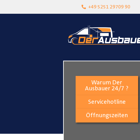
heit
Lokalgeschäft in Paderborn
+49 5251 29709 90
Warum Der
Ausbauer 24/7 ?
Servicehotline
Öffnungszeiten