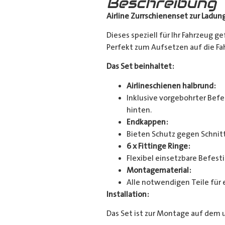
Beschreibung
Airline Zurrschienenset zur Ladun
Dieses speziell für Ihr Fahrzeug g
Perfekt zum Aufsetzen auf die Fahr
Das Set beinhaltet:
Airlineschienen halbrund:
Inklusive vorgebohrter Befes
hinten.
Endkappen:
Bieten Schutz gegen Schnitt
6 x Fittinge Ringe:
Flexibel einsetzbare Befes
Montagematerial:
Alle notwendigen Teile für 
Installation:
Das Set ist zur Montage auf dem