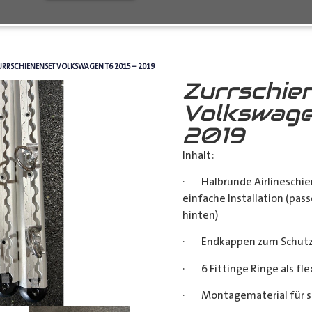
URRSCHIENENSET VOLKSWAGEN T6 2015 – 2019
Zurrschie
Volkswage
2019
Inhalt:
· Halbrunde Airlineschie
einfache Installation (pass
hinten)
· Endkappen zum Schutz u
· 6 Fittinge Ringe als fl
· Montagematerial für s