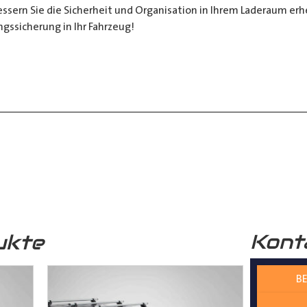
sern Sie die Sicherheit und Organisation in Ihrem Laderaum erheb
ngssicherung in Ihr Fahrzeug!
__________________________________________________
 zur Verfügung.
nter
shop@der-ausbauer.de
oder rufen Sie uns direkt an
Kont
ukte
nd Tipps finden Sie auch auf unserem
YouTube Kanal
einfach und
BE