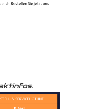
lich. Bestellen Sie jetzt und
______
aktinfos:
 verständlich erklärt.
STELL- & SERVICEHOTLINE
E-MAIL