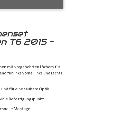
nenset
n T6 2015 –
nen mit vorgebohrten Löchern für
end für links vorne, links und rechts
nd für eine saubere Optik.
exible Befestigungspunkt
chnelle Montage