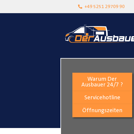
heit
Lokalgeschäft in Paderborn
+49 5251 29709 90
Warum Der
Ausbauer 24/7 ?
Servicehotline
Öffnungszeiten