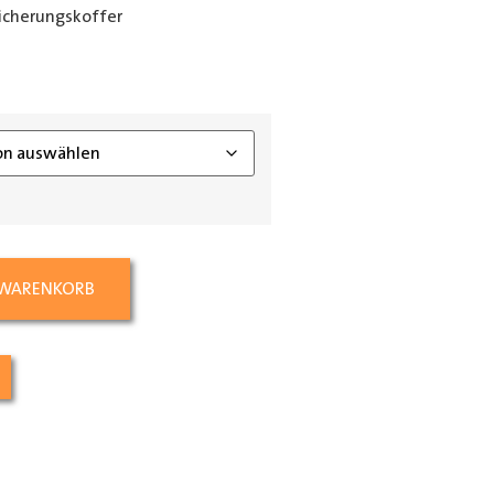
icherungskoffer
ing_class]
 WARENKORB