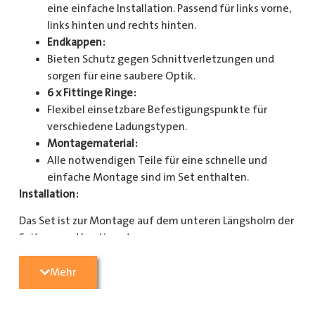
eine einfache Installation. Passend für links vorne,
links hinten und rechts hinten.
Endkappen:
Bieten Schutz gegen Schnittverletzungen und
sorgen für eine saubere Optik.
6 x Fittinge Ringe:
Flexibel einsetzbare Befestigungspunkte für
verschiedene Ladungstypen.
Montagematerial:
Alle notwendigen Teile für eine schnelle und
einfache Montage sind im Set enthalten.
Installation:
Das Set ist zur Montage auf dem unteren Längsholm der
Seitenwand bestimmt.
Mit diesem Zurrschienenset verbessern Sie die
Mehr
Sicherheit und Organisation in Ihrem Laderaum
erheblich. Bestellen Sie jetzt und sorgen Sie für eine