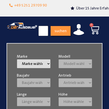
Lokalgeschäft in
+49 5251 29709 90
Über 15 Jahre Erfahrung
Paderborn
0
suchen
Marke
Modell
Baujahr
Antrieb
Länge
Höhe