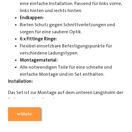
eine einfache Installation. Passend für links vorne,
links hinten und rechts hinten.
Endkappen:
Bieten Schutz gegen Schnittverletzungen und
sorgen für eine saubere Optik.
6 x Fittinge Ringe:
Flexibel einsetzbare Befestigungspunkte für
verschiedene Ladungstypen.
Montagematerial:
Alle notwendigen Teile für eine schnelle und
einfache Montage sind im Set enthalten.
Installation:
Das Set ist zur Montage auf dem unteren Längsholm der
Seitenwand bestimmt.
Mit diesem Zurrschienenset verbessern Sie die
Mehr
Sicherheit und Organisation in Ihrem Laderaum
erheblich. Bestellen Sie jetzt und sorgen Sie für eine