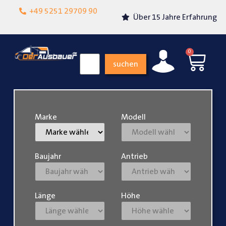
Lokalgeschäft in
+49 5251 29709 90
Über 15 Jahre Erfahrung
Paderborn
0
suchen
Marke
Modell
Baujahr
Antrieb
Länge
Höhe