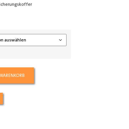
icherungskoffer
ing_class]
 WARENKORB