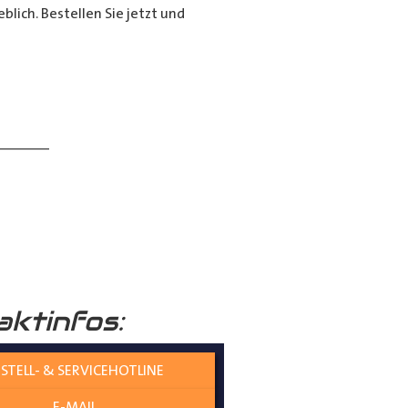
lich. Bestellen Sie jetzt und
______
aktinfos:
 verständlich erklärt.
STELL- & SERVICEHOTLINE
E-MAIL