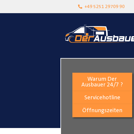
heit
Lokalgeschäft in Paderborn
+49 5251 29709 90
Warum Der
Ausbauer 24/7 ?
Servicehotline
Öffnungszeiten