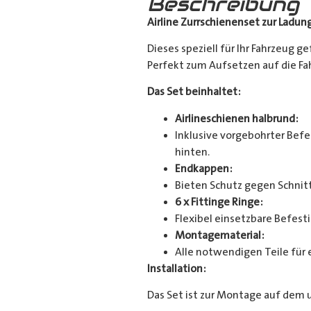
Beschreibung
Airline Zurrschienenset zur Ladun
Dieses speziell für Ihr Fahrzeug g
Perfekt zum Aufsetzen auf die Fahr
Das Set beinhaltet:
Airlineschienen halbrund:
Inklusive vorgebohrter Befes
hinten.
Endkappen:
Bieten Schutz gegen Schnitt
6 x Fittinge Ringe:
Flexibel einsetzbare Befes
Montagematerial:
Alle notwendigen Teile für 
Installation:
Das Set ist zur Montage auf dem