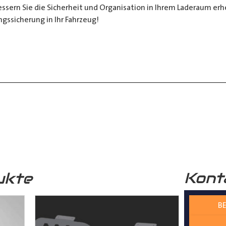
sern Sie die Sicherheit und Organisation in Ihrem Laderaum erheb
ngssicherung in Ihr Fahrzeug!
__________________________________________________
 zur Verfügung.
nter
shop@der-ausbauer.de
oder rufen Sie uns direkt an
Kont
ukte
nd Tipps finden Sie auch auf unserem
YouTube Kanal
einfach und
BE