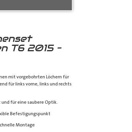
nenset
n T6 2015 –
nen mit vorgebohrten Löchern für
end für links vorne, links und rechts
nd für eine saubere Optik.
exible Befestigungspunkt
chnelle Montage