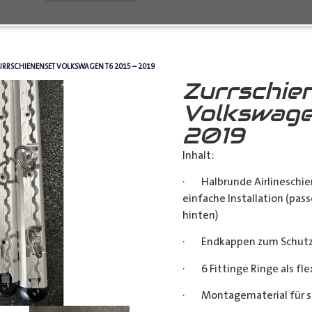
URRSCHIENENSET VOLKSWAGEN T6 2015 – 2019
Zurrschie
Volkswage
2019
Inhalt:
· Halbrunde Airlineschie
einfache Installation (pass
hinten)
· Endkappen zum Schutz u
· 6 Fittinge Ringe als fl
· Montagematerial für s