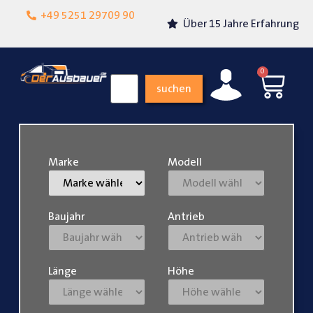
Lokalgeschäft in
+49 5251 29709 90
Über 15 Jahre Erfahrung
Paderborn
0
suchen
Marke
Modell
Baujahr
Antrieb
Länge
Höhe