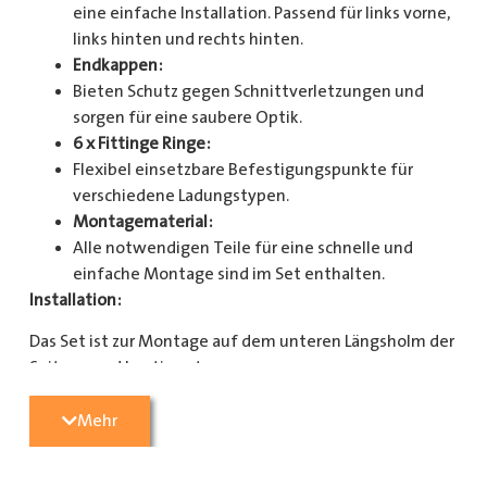
eine einfache Installation. Passend für links vorne,
links hinten und rechts hinten.
Endkappen:
Bieten Schutz gegen Schnittverletzungen und
sorgen für eine saubere Optik.
6 x Fittinge Ringe:
Flexibel einsetzbare Befestigungspunkte für
verschiedene Ladungstypen.
Montagematerial:
Alle notwendigen Teile für eine schnelle und
einfache Montage sind im Set enthalten.
Installation:
Das Set ist zur Montage auf dem unteren Längsholm der
Seitenwand bestimmt.
Mit diesem Zurrschienenset verbessern Sie die
Mehr
Sicherheit und Organisation in Ihrem Laderaum
erheblich. Bestellen Sie jetzt und sorgen Sie für eine