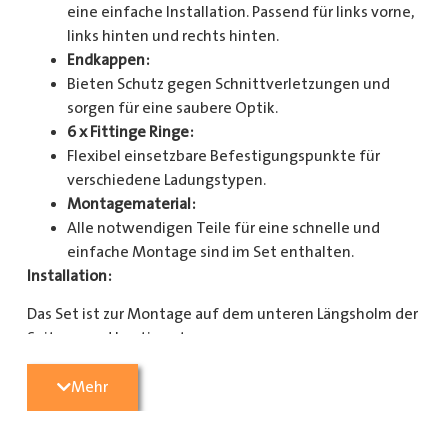
eine einfache Installation. Passend für links vorne,
links hinten und rechts hinten.
Endkappen:
Bieten Schutz gegen Schnittverletzungen und
sorgen für eine saubere Optik.
6 x Fittinge Ringe:
Flexibel einsetzbare Befestigungspunkte für
verschiedene Ladungstypen.
Montagematerial:
Alle notwendigen Teile für eine schnelle und
einfache Montage sind im Set enthalten.
Installation:
Das Set ist zur Montage auf dem unteren Längsholm der
Seitenwand bestimmt.
Mit diesem Zurrschienenset verbessern Sie die
Mehr
Sicherheit und Organisation in Ihrem Laderaum
erheblich. Bestellen Sie jetzt und sorgen Sie für eine