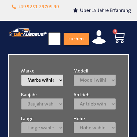
Lokalgeschäft in
+49 5251 29709 90
Über 15 Jahre Erfahrung
Paderborn
0
suchen
Marke
Modell
Baujahr
Antrieb
Länge
Höhe