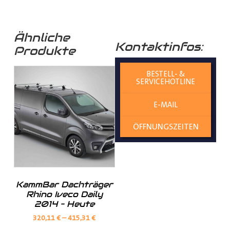
optimale Ladungssicherung in Ihr Fahrzeug!
Ähnliche
Kontaktinfos:
Produkte
______________________________________________
BESTELL- &
Bei Fragen stehen wir Ihnen gerne zur Verfügung.
SERVICEHOTLINE
E-MAIL
Kontaktieren Sie uns per E-Mail unter
shop@der-
ÖFFNUNGSZEITEN
ausbauer.de
oder rufen Sie uns direkt an
05251 29 70 9-90.
KammBar Dachträger
Hilfreiche Montageanleitungen und Tipps finden Sie
Rhino Iveco Daily
auch auf unserem
YouTube Kanal
einfach und
2014 – Heute
verständlich erklärt.
320,11
€
–
415,31
€