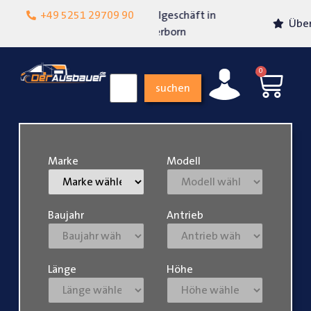
Lokalgeschäft in
+49 5251 29709 90
Über 15 Jahre Erfahrung
Paderborn
0
suchen
Marke
Modell
Baujahr
Antrieb
Länge
Höhe