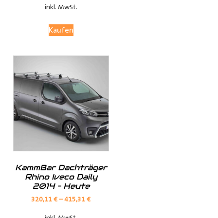
Ihr Team von
Der Ausbauer
inkl. MwSt.
______________________________________________
Kaufen
Citroen Berlingo Laderaumverkleidung, Citroen Jumpy
Laderaumverkleidung, Citroen Jumper
KammBar Dachträger
Rhino Iveco Daily
Laderaumverkleidung, Citroen Nemo
2014 – Heute
Laderaumverkleidung, Dacia Dokker
320,11
€
–
415,31
€
Laderaumverkleidung, Fiat Doblo Cargo
Laderaumverkleidung, Fiat Scudo Laderaumverkleidung,
inkl. MwSt.