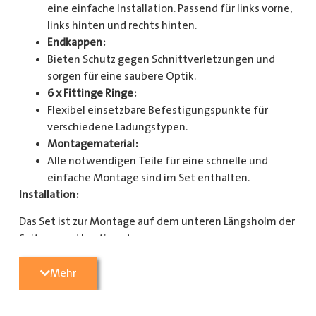
eine einfache Installation. Passend für links vorne,
links hinten und rechts hinten.
Endkappen:
Bieten Schutz gegen Schnittverletzungen und
sorgen für eine saubere Optik.
6 x Fittinge Ringe:
Flexibel einsetzbare Befestigungspunkte für
verschiedene Ladungstypen.
Montagematerial:
Alle notwendigen Teile für eine schnelle und
einfache Montage sind im Set enthalten.
Installation:
Das Set ist zur Montage auf dem unteren Längsholm der
Seitenwand bestimmt.
Mit diesem Zurrschienenset verbessern Sie die
Mehr
Sicherheit und Organisation in Ihrem Laderaum
erheblich. Bestellen Sie jetzt und sorgen Sie für eine