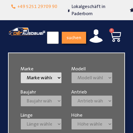
+49 5251 29709 90
Lokalgeschäft in
Über 15 Jahre Erfahrun
Paderborn
0
suchen
Marke
Modell
Baujahr
Antrieb
Länge
Höhe