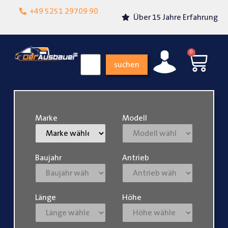
Lokalgeschäft in
+49 5251 29709 90
Über 15 Jahre Erfahrung
Paderborn
0
suchen
Marke
Modell
Baujahr
Antrieb
Länge
Höhe