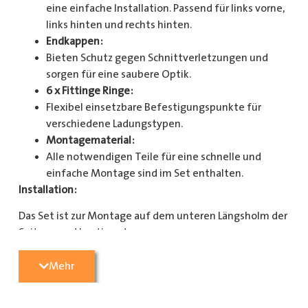
eine einfache Installation. Passend für links vorne,
links hinten und rechts hinten.
Endkappen:
Bieten Schutz gegen Schnittverletzungen und
sorgen für eine saubere Optik.
6 x Fittinge Ringe:
Flexibel einsetzbare Befestigungspunkte für
verschiedene Ladungstypen.
Montagematerial:
Alle notwendigen Teile für eine schnelle und
einfache Montage sind im Set enthalten.
Installation:
Das Set ist zur Montage auf dem unteren Längsholm der
Seitenwand bestimmt.
Mit diesem Zurrschienenset verbessern Sie die
Mehr
Sicherheit und Organisation in Ihrem Laderaum
erheblich. Bestellen Sie jetzt und sorgen Sie für eine