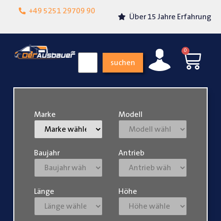
Lokalgeschäft in
+49 5251 29709 90
Über 15 Jahre Erfahrung
Paderborn
0
suchen
Marke
Modell
Baujahr
Antrieb
Länge
Höhe