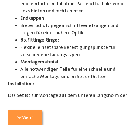
eine einfache Installation. Passend für links vorne,
links hinten und rechts hinten.
Endkappen:
Bieten Schutz gegen Schnittverletzungen und
sorgen für eine saubere Optik.
6 x Fittinge Ringe:
Flexibel einsetzbare Befestigungspunkte für
verschiedene Ladungstypen.
Montagematerial:
Alle notwendigen Teile für eine schnelle und
einfache Montage sind im Set enthalten.
Installation:
Das Set ist zur Montage auf dem unteren Längsholm der
Seitenwand bestimmt.
Mit diesem Zurrschienenset verbessern Sie die
Mehr
Sicherheit und Organisation in Ihrem Laderaum
erheblich. Bestellen Sie jetzt und sorgen Sie für eine