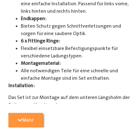
eine einfache Installation. Passend für links vorne,
links hinten und rechts hinten.
Endkappen:
Bieten Schutz gegen Schnittverletzungen und
sorgen für eine saubere Optik.
6 x Fittinge Ringe:
Flexibel einsetzbare Befestigungspunkte für
verschiedene Ladungstypen.
Montagematerial:
Alle notwendigen Teile für eine schnelle und
einfache Montage sind im Set enthalten.
Installation:
Das Set ist zur Montage auf dem unteren Längsholm der
Seitenwand bestimmt.
Mit diesem Zurrschienenset verbessern Sie die
Mehr
Sicherheit und Organisation in Ihrem Laderaum
erheblich. Bestellen Sie jetzt und sorgen Sie für eine