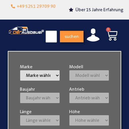
Lokalgeschäft in
+49 5251 29709 90
Über 15 Jahre Erfahrung
Paderborn
0
suchen
Marke
Modell
Baujahr
Antrieb
Länge
Höhe