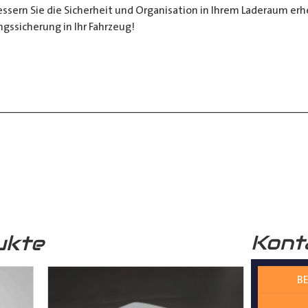
sern Sie die Sicherheit und Organisation in Ihrem Laderaum erheb
ngssicherung in Ihr Fahrzeug!
__________________________________________________
 zur Verfügung.
nter
shop@der-ausbauer.de
oder rufen Sie uns direkt an
Kont
ukte
nd Tipps finden Sie auch auf unserem
YouTube Kanal
einfach und
BE