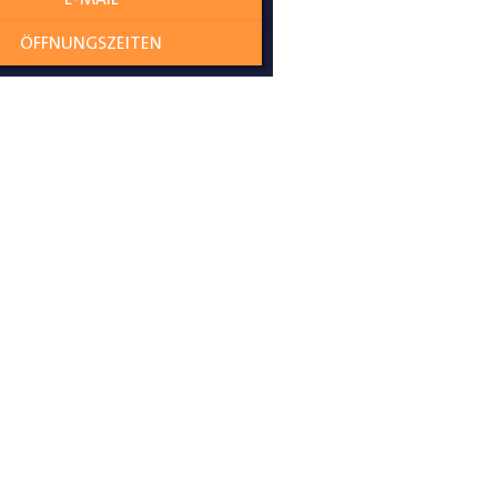
______
ÖFFNUNGSZEITEN
raumverkleidung, Citroen Nemo
Fiat Scudo Laderaumverkleidung,
ung, Ford Transit Courier
 Transit Laderaumverkleidung,
dung, Mercedes Citan
ng, Maxus Deliver
Nissan NV300 Primastar