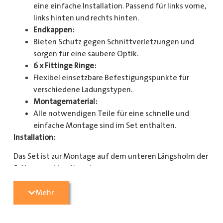
eine einfache Installation. Passend für links vorne,
links hinten und rechts hinten.
Endkappen:
Bieten Schutz gegen Schnittverletzungen und
sorgen für eine saubere Optik.
6 x Fittinge Ringe:
Flexibel einsetzbare Befestigungspunkte für
verschiedene Ladungstypen.
Montagematerial:
Alle notwendigen Teile für eine schnelle und
einfache Montage sind im Set enthalten.
Installation:
Das Set ist zur Montage auf dem unteren Längsholm der
Seitenwand bestimmt.
Mit diesem Zurrschienenset verbessern Sie die
Mehr
Sicherheit und Organisation in Ihrem Laderaum
erheblich. Bestellen Sie jetzt und sorgen Sie für eine