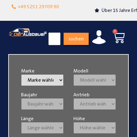
Lokalgeschäft in
+49 5251 29709 90
Über 15 Jahre Erfahrung
Paderborn
0
suchen
Marke
Modell
Baujahr
Antrieb
Länge
Höhe