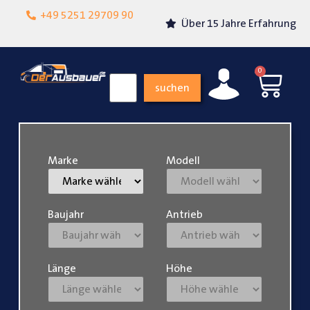
Lokalgeschäft in
+49 5251 29709 90
Über 15 Jahre Erfahrung
Paderborn
0
suchen
Marke
Modell
Baujahr
Antrieb
Länge
Höhe