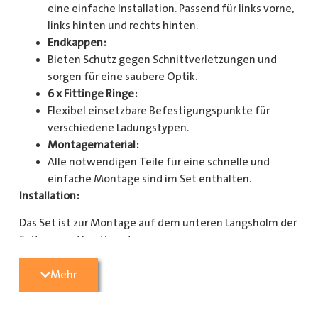
eine einfache Installation. Passend für links vorne,
links hinten und rechts hinten.
Endkappen:
Bieten Schutz gegen Schnittverletzungen und
sorgen für eine saubere Optik.
6 x Fittinge Ringe:
Flexibel einsetzbare Befestigungspunkte für
verschiedene Ladungstypen.
Montagematerial:
Alle notwendigen Teile für eine schnelle und
einfache Montage sind im Set enthalten.
Installation:
Das Set ist zur Montage auf dem unteren Längsholm der
Seitenwand bestimmt.
Mit diesem Zurrschienenset verbessern Sie die
Mehr
Sicherheit und Organisation in Ihrem Laderaum
erheblich. Bestellen Sie jetzt und sorgen Sie für eine