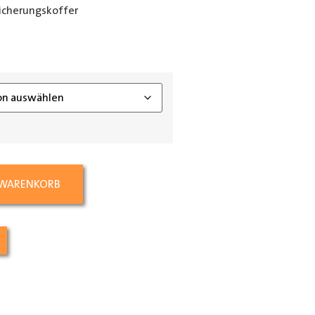
icherungskoffer
ing_class]
 WARENKORB