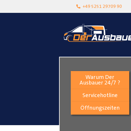
heit
Lokalgeschäft in Paderborn
+49 5251 29709 90
Warum Der
Ausbauer 24/7 ?
Servicehotline
Öffnungszeiten