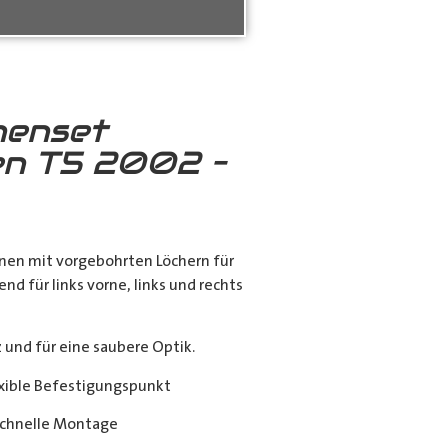
nenset
n T5 2002 –
nen mit vorgebohrten Löchern für
end für links vorne, links und rechts
nd für eine saubere Optik.
exible Befestigungspunkt
chnelle Montage