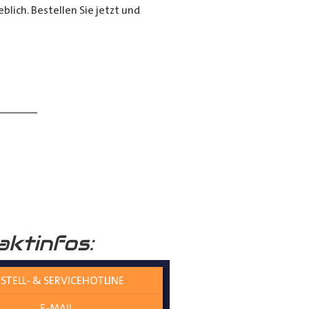
lich. Bestellen Sie jetzt und
______
aktinfos:
 verständlich erklärt.
STELL- & SERVICEHOTLINE
E-MAIL