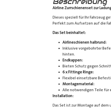
Beschreibung
Airline Zurrschienenset zur Ladun
Dieses speziell für Ihr Fahrzeug g
Perfekt zum Aufsetzen auf die Fahr
Das Set beinhaltet:
Airlineschienen halbrund:
Inklusive vorgebohrter Befes
hinten.
Endkappen:
Bieten Schutz gegen Schnitt
6 x Fittinge Ringe:
Flexibel einsetzbare Befes
Montagematerial:
Alle notwendigen Teile für 
Installation:
Das Set ist zur Montage auf dem