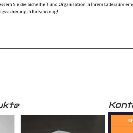
sern Sie die Sicherheit und Organisation in Ihrem Laderaum erheb
ngssicherung in Ihr Fahrzeug!
__________________________________________________
 zur Verfügung.
nter
shop@der-ausbauer.de
oder rufen Sie uns direkt an
Kont
ukte
nd Tipps finden Sie auch auf unserem
YouTube Kanal
einfach und
BE