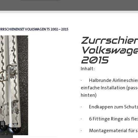
URRSCHIENENSET VOLKSWAGEN T5 2002 – 2015
Zurrschie
Volkswage
2015
Inhalt:
· Halbrunde Airlineschie
einfache Installation (pass
hinten)
· Endkappen zum Schutz u
· 6 Fittinge Ringe als fl
· Montagematerial für s