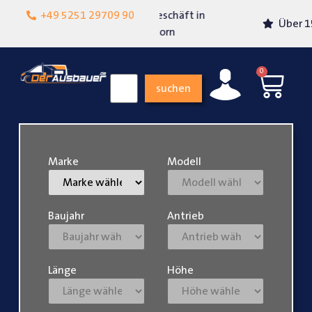
Lokalgeschäft in
+49 5251 29709 90
Über 15 Jahre Erfahrung
Paderborn
0
suchen
Marke
Modell
Baujahr
Antrieb
Länge
Höhe