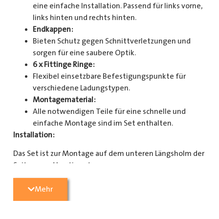
eine einfache Installation. Passend für links vorne,
links hinten und rechts hinten.
Endkappen:
Bieten Schutz gegen Schnittverletzungen und
sorgen für eine saubere Optik.
6 x Fittinge Ringe:
Flexibel einsetzbare Befestigungspunkte für
verschiedene Ladungstypen.
Montagematerial:
Alle notwendigen Teile für eine schnelle und
einfache Montage sind im Set enthalten.
Installation:
Das Set ist zur Montage auf dem unteren Längsholm der
Seitenwand bestimmt.
Mit diesem Zurrschienenset verbessern Sie die
Mehr
Sicherheit und Organisation in Ihrem Laderaum
erheblich. Bestellen Sie jetzt und sorgen Sie für eine