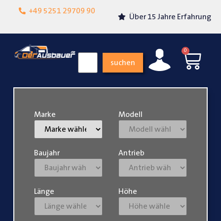
Lokalgeschäft in
+49 5251 29709 90
Über 15 Jahre Erfahrung
Paderborn
0
suchen
Marke
Modell
Baujahr
Antrieb
Länge
Höhe