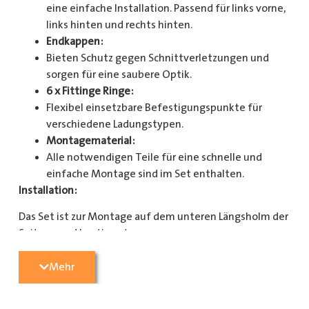
eine einfache Installation. Passend für links vorne,
links hinten und rechts hinten.
Endkappen:
Bieten Schutz gegen Schnittverletzungen und
sorgen für eine saubere Optik.
6 x Fittinge Ringe:
Flexibel einsetzbare Befestigungspunkte für
verschiedene Ladungstypen.
Montagematerial:
Alle notwendigen Teile für eine schnelle und
einfache Montage sind im Set enthalten.
Installation:
Das Set ist zur Montage auf dem unteren Längsholm der
Seitenwand bestimmt.
Mit diesem Zurrschienenset verbessern Sie die
Mehr
Sicherheit und Organisation in Ihrem Laderaum
erheblich. Bestellen Sie jetzt und sorgen Sie für eine