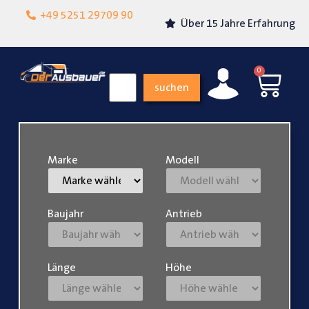
Lokalgeschäft in
+49 5251 29709 90
Über 15 Jahre Erfahrung
Paderborn
0
suchen
Marke
Modell
Baujahr
Antrieb
Länge
Höhe