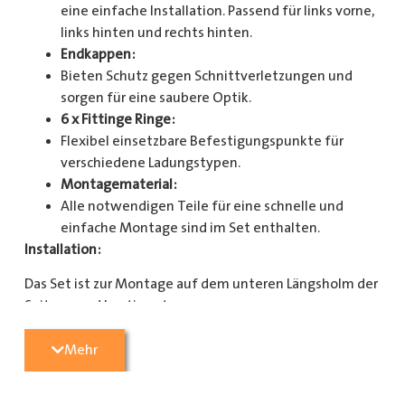
eine einfache Installation. Passend für links vorne,
links hinten und rechts hinten.
Endkappen:
Bieten Schutz gegen Schnittverletzungen und
sorgen für eine saubere Optik.
6 x Fittinge Ringe:
Flexibel einsetzbare Befestigungspunkte für
verschiedene Ladungstypen.
Montagematerial:
Alle notwendigen Teile für eine schnelle und
einfache Montage sind im Set enthalten.
Installation:
Das Set ist zur Montage auf dem unteren Längsholm der
Seitenwand bestimmt.
Mit diesem Zurrschienenset verbessern Sie die
Mehr
Sicherheit und Organisation in Ihrem Laderaum
erheblich. Bestellen Sie jetzt und sorgen Sie für eine