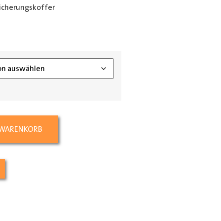
icherungskoffer
ing_class]
 WARENKORB