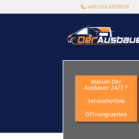
heit
Lokalgeschäft in Paderborn
+49 5251 29709 90
Warum Der
Ausbauer 24/7 ?
Servicehotline
Öffnungszeiten