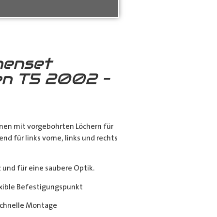
nenset
n T5 2002 –
nen mit vorgebohrten Löchern für
end für links vorne, links und rechts
nd für eine saubere Optik.
exible Befestigungspunkt
chnelle Montage