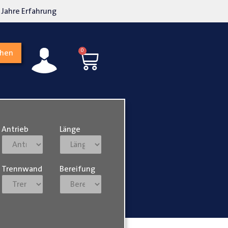
kosten transparent
Hohe Kundenzufriedenh
0
chen
Antrieb
Länge
Trennwand
Bereifung