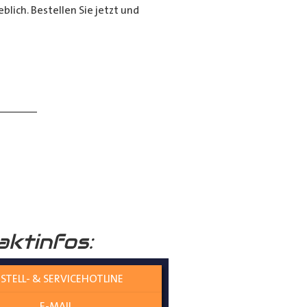
lich. Bestellen Sie jetzt und
______
aktinfos:
 verständlich erklärt.
STELL- & SERVICEHOTLINE
E-MAIL