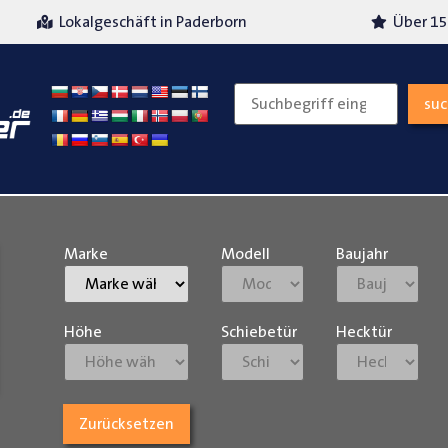
Über 15 Jahre Erfahrung
Versand
su
Marke
Modell
Baujahr
Höhe
Schiebetür
Hecktür
Zurücksetzen