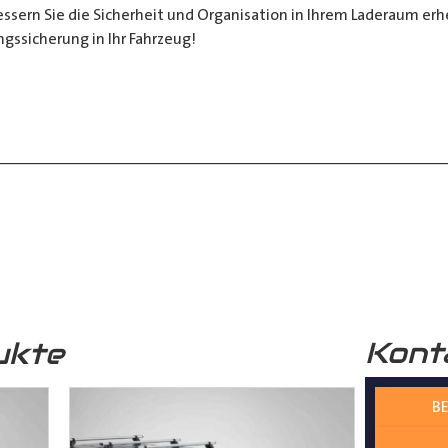
sern Sie die Sicherheit und Organisation in Ihrem Laderaum erheb
ngssicherung in Ihr Fahrzeug!
__________________________________________________
 zur Verfügung.
nter
shop@der-ausbauer.de
oder rufen Sie uns direkt an
Kont
ukte
nd Tipps finden Sie auch auf unserem
YouTube Kanal
einfach und
BE