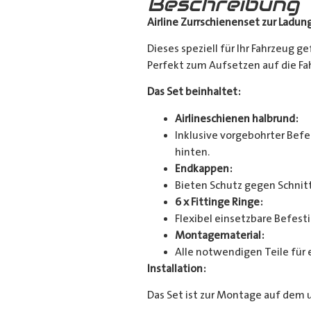
Beschreibung
Airline Zurrschienenset zur Ladun
Dieses speziell für Ihr Fahrzeug g
Perfekt zum Aufsetzen auf die Fahr
Das Set beinhaltet:
Airlineschienen halbrund:
Inklusive vorgebohrter Befes
hinten.
Endkappen:
Bieten Schutz gegen Schnitt
6 x Fittinge Ringe:
Flexibel einsetzbare Befes
Montagematerial:
Alle notwendigen Teile für 
Installation:
Das Set ist zur Montage auf dem