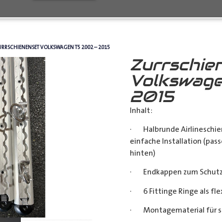
URRSCHIENENSET VOLKSWAGEN T5 2002 – 2015
Zurrschie
Volkswage
2015
Inhalt:
· Halbrunde Airlineschie
einfache Installation (pass
hinten)
· Endkappen zum Schutz u
· 6 Fittinge Ringe als fl
· Montagematerial für s