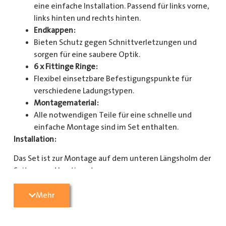
eine einfache Installation. Passend für links vorne,
links hinten und rechts hinten.
Endkappen:
Bieten Schutz gegen Schnittverletzungen und
sorgen für eine saubere Optik.
6 x Fittinge Ringe:
Flexibel einsetzbare Befestigungspunkte für
verschiedene Ladungstypen.
Montagematerial:
Alle notwendigen Teile für eine schnelle und
einfache Montage sind im Set enthalten.
Installation:
Das Set ist zur Montage auf dem unteren Längsholm der
Seitenwand bestimmt.
Mit diesem Zurrschienenset verbessern Sie die
Mehr
Sicherheit und Organisation in Ihrem Laderaum
erheblich. Bestellen Sie jetzt und sorgen Sie für eine