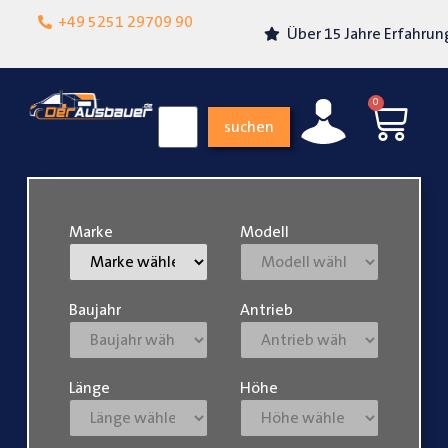
Lokalgeschäft in
+49 5251 29709 90
Über 15 Jahre Erfahrung
Paderborn
0
suchen
Marke
Modell
Baujahr
Antrieb
Länge
Höhe