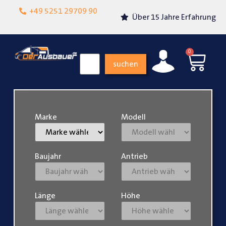
Lokalgeschäft in
+49 5251 29709 90
Über 15 Jahre Erfahrung
Paderborn
0
suchen
Marke
Modell
Baujahr
Antrieb
Länge
Höhe