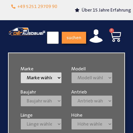
Lokalgeschäft in
+49 5251 29709 90
Über 15 Jahre Erfahrung
Paderborn
0
suchen
Marke
Modell
Baujahr
Antrieb
Länge
Höhe