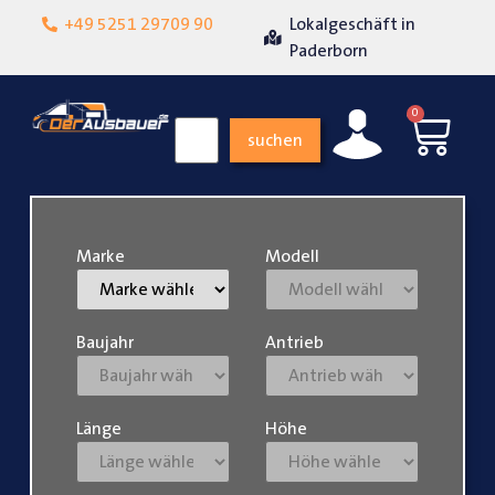
+49 5251 29709 90
Lokalgeschäft in
Über 15 Jahre Erf
nheit
Paderborn
0
suchen
Marke
Modell
Baujahr
Antrieb
Länge
Höhe