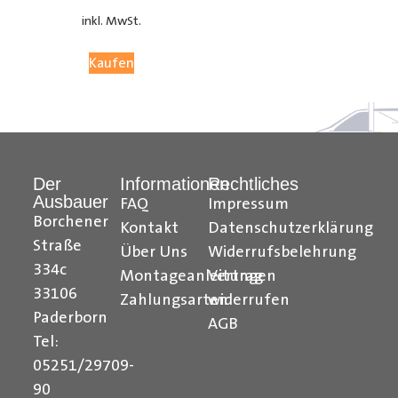
Laderaumverkleidung, Fiat Scudo Laderaumverkleidung,
inkl. MwSt.
Fiat Ducato Laderaumverkleidung, Fiat Fiorino
Laderaumverkleidung, Fiat Talento
Kaufen
Laderaumverkleidung, Ford Transit Courier
Laderaumverkleidung, Ford Connect
Laderaumverkleidung, Ford Custom
Laderaumverkleidung, Ford Transit
Laderaumverkleidung, Iveco Daily Laderaumverkleidung,
Hyundai H350 Laderaumverkleidung, MAN TGE
Der
Informationen
Rechtliches
Ausbauer
Laderaumverkleidung, Mercedes Citan
FAQ
Impressum
Borchener
Laderaumverkleidung, Mercedes Vito
Kontakt
Datenschutzerklärung
Straße
Laderaumverkleidung, Mercedes Sprinter
Über Uns
Widerrufsbelehrung
Laderaumverkleidung, Maxus Deliver
334c
Montageanleitungen
Vertrag
Laderaumverkleidung, , Nissan NV200
33106
Zahlungsarten
widerrufen
Laderaumverkleidung, Nissan NV250
Paderborn
AGB
Laderaumverkleidung, Nissan NV300 Primastar
Tel:
Laderaumverkleidung, Nissan NV400 Interstar
05251/29709-
Laderaumverkleidung, Nissan Primastar Opel Combo
90
Laderaumverkleidung, Opel Vivaro