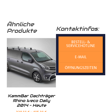
erheblich. Bestellen Sie jetzt und sorgen Sie für eine
optimale Ladungssicherung in Ihr Fahrzeug!
Ähnliche
Kontaktinfos:
Produkte
______________________________________________
BESTELL- &
Bei Fragen stehen wir Ihnen gerne zur Verfügung.
SERVICEHOTLINE
E-MAIL
Kontaktieren Sie uns per E-Mail unter
shop@der-
ÖFFNUNGSZEITEN
ausbauer.de
oder rufen Sie uns direkt an
05251 29 70 9-90.
KammBar Dachträger
Hilfreiche Montageanleitungen und Tipps finden Sie
Rhino Iveco Daily
auch auf unserem
YouTube Kanal
einfach und
2014 – Heute
verständlich erklärt.