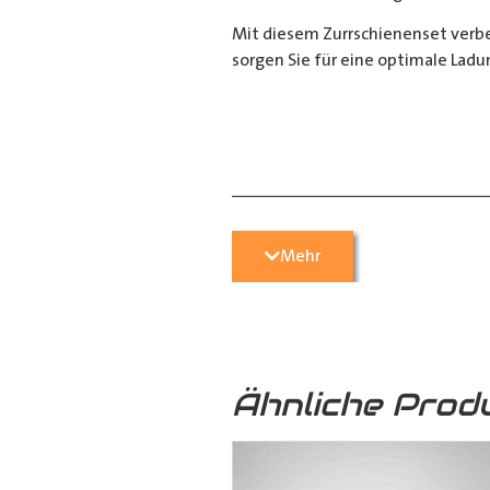
Mit diesem Zurrschienenset verbes
sorgen Sie für eine optimale Ladu
__________________________
Bei Fragen stehen wir Ihnen gerne
Mehr
Kontaktieren Sie uns per E-Mail u
05251 29 70 9-90.
Ähnliche Prod
Hilfreiche Montageanleitungen u
Ihr Team von
Der Ausbauer