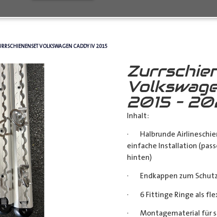
URRSCHIENENSET VOLKSWAGEN CADDY IV 2015
Zurrschie
Volkswage
2015 – 2
Inhalt:
· Halbrunde Airlineschie
einfache Installation (pass
hinten)
· Endkappen zum Schutz u
· 6 Fittinge Ringe als fl
· Montagematerial für s