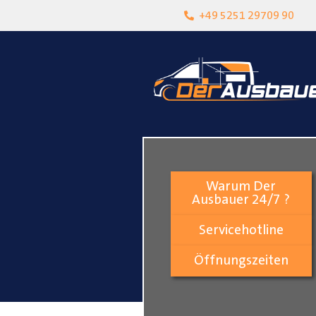
heit
Lokalgeschäft in Paderborn
+49 5251 29709 90
Warum Der
Ausbauer 24/7 ?
Servicehotline
Öffnungszeiten