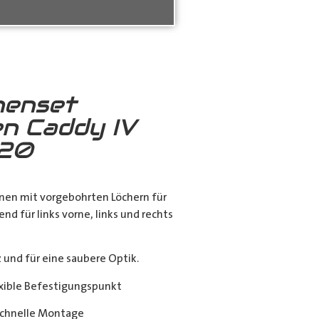
nenset
n Caddy IV
020
nen mit vorgebohrten Löchern für
end für links vorne, links und rechts
nd für eine saubere Optik.
exible Befestigungspunkt
chnelle Montage