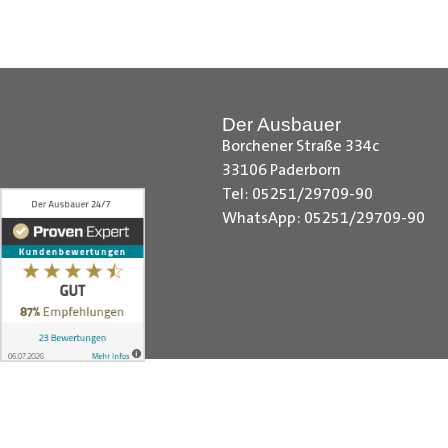
Laderaumverkleidung, Nissan NV4
Vivaro Laderaumverkleidung, Ope
Laderaumverkleidung, Peugeot Bo
Laderaumverkleidung, Renault Tr
Laderaumverkleidung, Toyota Pro
Der Ausbauer
Laderaumverkleidung,VW Caddy C
Borchener Straße 334c
Cargo Laderaumverkleidung, VW C
33106 Paderborn
VW T5 Laderaumverkleidung , La
Tel: 05251/29709-90
WhatsApp: 05251/29709-90