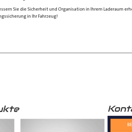
sern Sie die Sicherheit und Organisation in Ihrem Laderaum erheb
ngssicherung in Ihr Fahrzeug!
__________________________________________________
 zur Verfügung.
nter
shop@der-ausbauer.de
oder rufen Sie uns direkt an
Kont
ukte
nd Tipps finden Sie auch auf unserem
YouTube Kanal
einfach und
BE