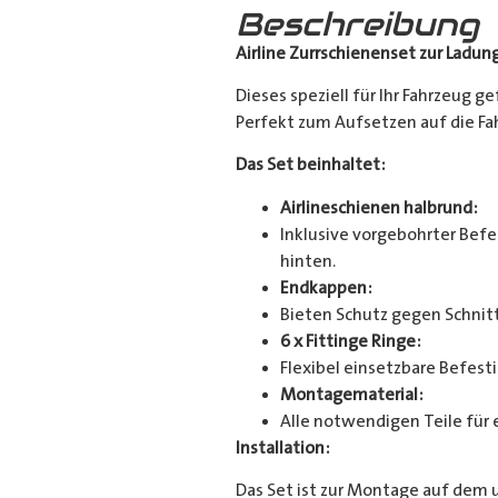
Beschreibung
Airline Zurrschienenset zur Ladun
Dieses speziell für Ihr Fahrzeug g
Perfekt zum Aufsetzen auf die Fahr
Das Set beinhaltet:
Airlineschienen halbrund:
Inklusive vorgebohrter Befes
hinten.
Endkappen:
Bieten Schutz gegen Schnitt
6 x Fittinge Ringe:
Flexibel einsetzbare Befes
Montagematerial:
Alle notwendigen Teile für 
Installation:
Das Set ist zur Montage auf dem