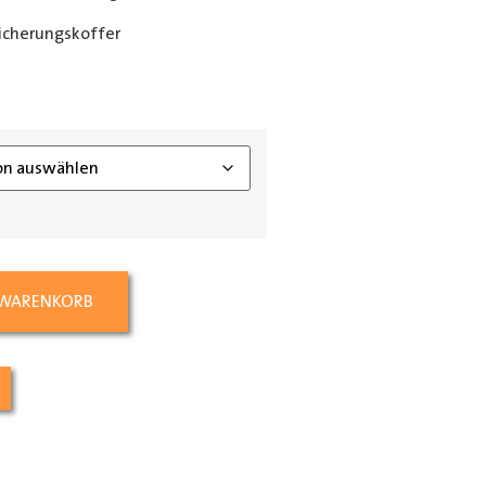
icherungskoffer
ing_class]
 WARENKORB