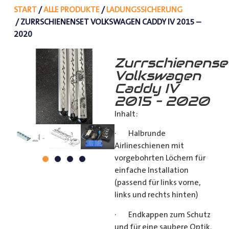
START
/
ALLE PRODUKTE
/
LADUNGSSICHERUNG
/ ZURRSCHIENENSET VOLKSWAGEN CADDY IV 2015 –
2020
Zurrschienense
Volkswagen
Caddy IV
2015 – 2020
Inhalt:
· Halbrunde
Airlineschienen mit
vorgebohrten Löchern für
einfache Installation
(passend für links vorne,
links und rechts hinten)
· Endkappen zum Schutz
und für eine saubere Optik.