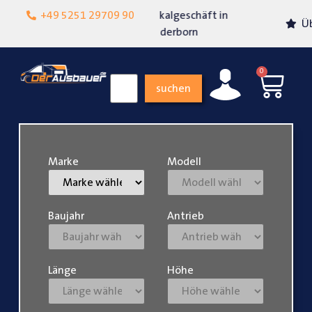
Lokalgeschäft in
+49 5251 29709 90
Über 15 Jahre Erfahrung
Paderborn
0
suchen
Marke
Modell
Baujahr
Antrieb
Länge
Höhe