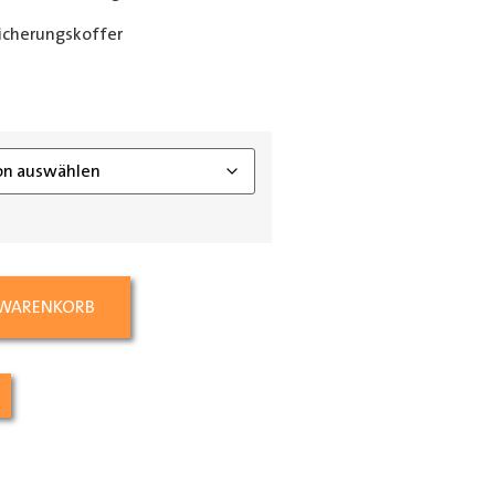
icherungskoffer
ing_class]
 WARENKORB