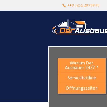
heit
Lokalgeschäft in Paderborn
+49 5251 29709 90
Warum Der
Ausbauer 24/7 ?
Servicehotline
Öffnungszeiten