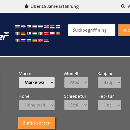
Über 15 Jahre Erfahrung
Versand
su
Marke
Modell
Baujahr
Höhe
Schiebetür
Hecktür
Zurücksetzen