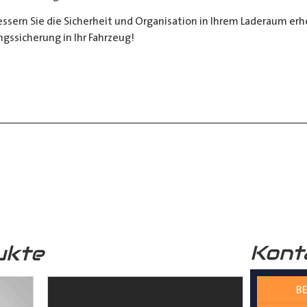
sern Sie die Sicherheit und Organisation in Ihrem Laderaum erheb
ngssicherung in Ihr Fahrzeug!
__________________________________________________
 zur Verfügung.
nter
shop@der-ausbauer.de
oder rufen Sie uns direkt an
Kont
ukte
nd Tipps finden Sie auch auf unserem
YouTube Kanal
einfach und
BE