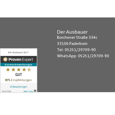
Laderaumverkleidung, Nissan NV4
Vivaro Laderaumverkleidung, Ope
Laderaumverkleidung, Peugeot Bo
Laderaumverkleidung, Renault Tr
Laderaumverkleidung, Toyota Pro
Der Ausbauer
Laderaumverkleidung,VW Caddy C
Borchener Straße 334c
Cargo Laderaumverkleidung, VW C
33106 Paderborn
VW T5 Laderaumverkleidung , La
Tel: 05251/29709-90
WhatsApp: 05251/29709-90