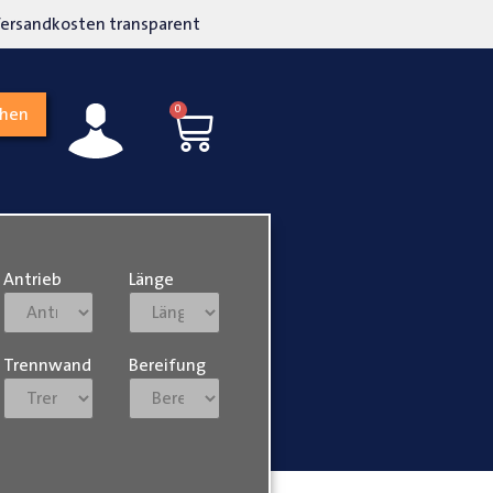
kosten transparent
Hohe Kundenzufriedenh
0
chen
Antrieb
Länge
Trennwand
Bereifung