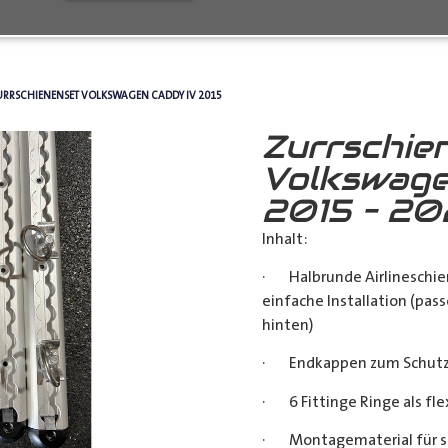
URRSCHIENENSET VOLKSWAGEN CADDY IV 2015
Zurrschie
Volkswage
2015 – 2
Inhalt:
· Halbrunde Airlineschie
einfache Installation (pass
hinten)
· Endkappen zum Schutz u
· 6 Fittinge Ringe als fl
· Montagematerial für s