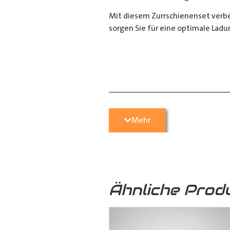
Mit diesem Zurrschienenset verbes
sorgen Sie für eine optimale Ladu
__________________________
Bei Fragen stehen wir Ihnen gerne
Mehr
Kontaktieren Sie uns per E-Mail u
05251 29 70 9-90.
Ähnliche Prod
Hilfreiche Montageanleitungen u
Ihr Team von
Der Ausbauer