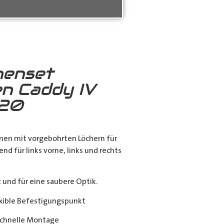
nenset
n Caddy IV
020
nen mit vorgebohrten Löchern für
end für links vorne, links und rechts
nd für eine saubere Optik.
exible Befestigungspunkt
chnelle Montage