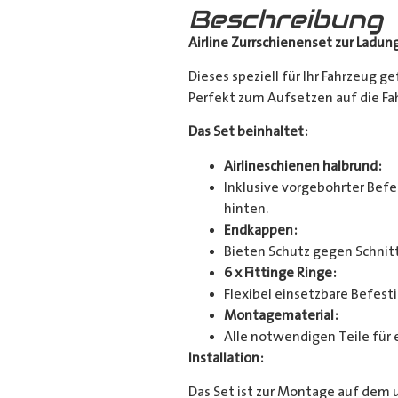
Beschreibung
Airline Zurrschienenset zur Ladun
Dieses speziell für Ihr Fahrzeug g
Perfekt zum Aufsetzen auf die Fahr
Das Set beinhaltet:
Airlineschienen halbrund:
Inklusive vorgebohrter Befes
hinten.
Endkappen:
Bieten Schutz gegen Schnitt
6 x Fittinge Ringe:
Flexibel einsetzbare Befes
Montagematerial:
Alle notwendigen Teile für 
Installation:
Das Set ist zur Montage auf dem