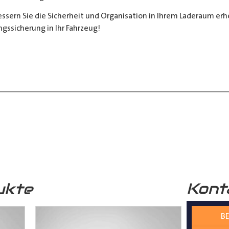
sern Sie die Sicherheit und Organisation in Ihrem Laderaum erheb
ngssicherung in Ihr Fahrzeug!
__________________________________________________
 zur Verfügung.
nter
shop@der-ausbauer.de
oder rufen Sie uns direkt an
Kont
ukte
nd Tipps finden Sie auch auf unserem
YouTube Kanal
einfach und
BE