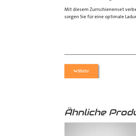
Mit diesem Zurrschienenset verbes
sorgen Sie für eine optimale Ladu
__________________________
Bei Fragen stehen wir Ihnen gerne
Mehr
Kontaktieren Sie uns per E-Mail u
05251 29 70 9-90.
Ähnliche Prod
Hilfreiche Montageanleitungen u
Ihr Team von
Der Ausbauer