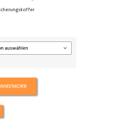
icherungskoffer
ing_class]
 WARENKORB