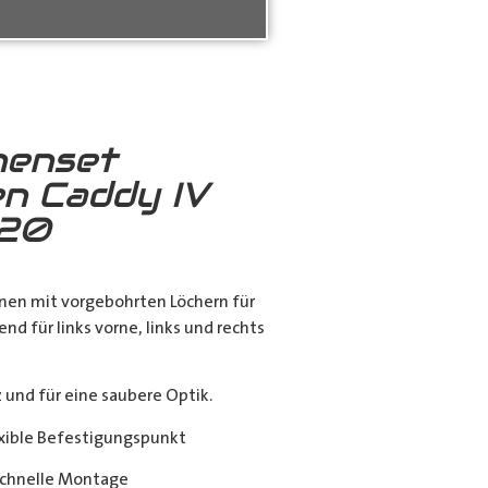
nenset
n Caddy IV
020
nen mit vorgebohrten Löchern für
end für links vorne, links und rechts
nd für eine saubere Optik.
exible Befestigungspunkt
chnelle Montage