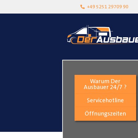
heit
Lokalgeschäft in Paderborn
+49 5251 29709 90
Warum Der
Ausbauer 24/7 ?
Servicehotline
Öffnungszeiten