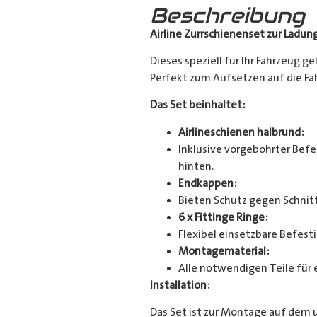
Beschreibung
Airline Zurrschienenset zur Ladun
Dieses speziell für Ihr Fahrzeug g
Perfekt zum Aufsetzen auf die Fahr
Das Set beinhaltet:
Airlineschienen halbrund:
Inklusive vorgebohrter Befes
hinten.
Endkappen:
Bieten Schutz gegen Schnitt
6 x Fittinge Ringe:
Flexibel einsetzbare Befes
Montagematerial:
Alle notwendigen Teile für 
Installation:
Das Set ist zur Montage auf dem