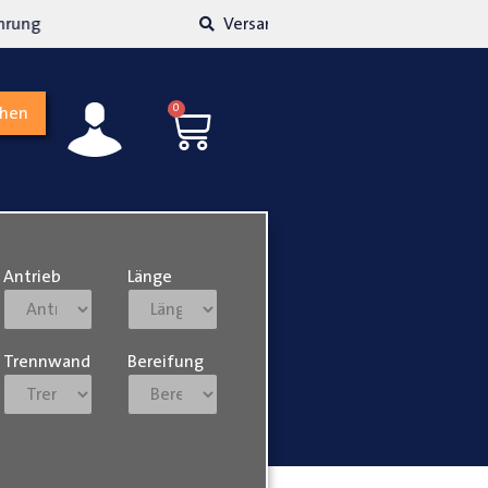
kosten transparent
Hohe Kundenzufriedenh
0
chen
Antrieb
Länge
Trennwand
Bereifung