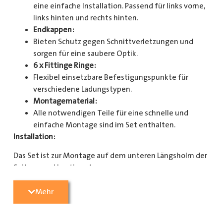
eine einfache Installation. Passend für links vorne,
links hinten und rechts hinten.
Endkappen:
Bieten Schutz gegen Schnittverletzungen und
sorgen für eine saubere Optik.
6 x Fittinge Ringe:
Flexibel einsetzbare Befestigungspunkte für
verschiedene Ladungstypen.
Montagematerial:
Alle notwendigen Teile für eine schnelle und
einfache Montage sind im Set enthalten.
Installation:
Das Set ist zur Montage auf dem unteren Längsholm der
Seitenwand bestimmt.
Mit diesem Zurrschienenset verbessern Sie die
Mehr
Sicherheit und Organisation in Ihrem Laderaum
erheblich. Bestellen Sie jetzt und sorgen Sie für eine