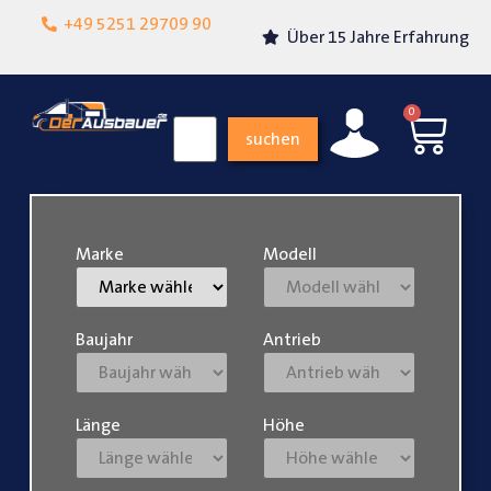
Lokalgeschäft in
+49 5251 29709 90
Über 15 Jahre Erfahrung
Paderborn
0
suchen
Marke
Modell
Baujahr
Antrieb
Länge
Höhe