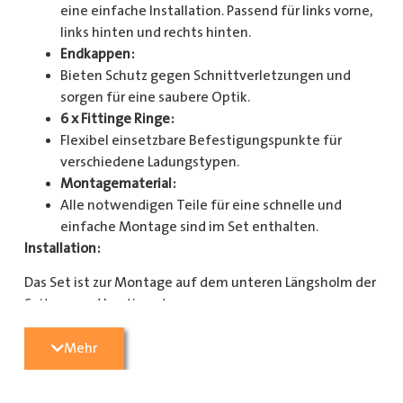
eine einfache Installation. Passend für links vorne,
links hinten und rechts hinten.
Endkappen:
Bieten Schutz gegen Schnittverletzungen und
sorgen für eine saubere Optik.
6 x Fittinge Ringe:
Flexibel einsetzbare Befestigungspunkte für
verschiedene Ladungstypen.
Montagematerial:
Alle notwendigen Teile für eine schnelle und
einfache Montage sind im Set enthalten.
Installation:
Das Set ist zur Montage auf dem unteren Längsholm der
Seitenwand bestimmt.
Mit diesem Zurrschienenset verbessern Sie die
Mehr
Sicherheit und Organisation in Ihrem Laderaum
erheblich. Bestellen Sie jetzt und sorgen Sie für eine