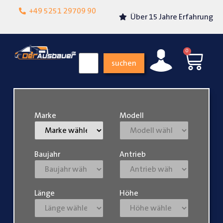
Lokalgeschäft in
+49 5251 29709 90
Über 15 Jahre Erfahrung
Paderborn
0
suchen
Marke
Modell
Baujahr
Antrieb
Länge
Höhe