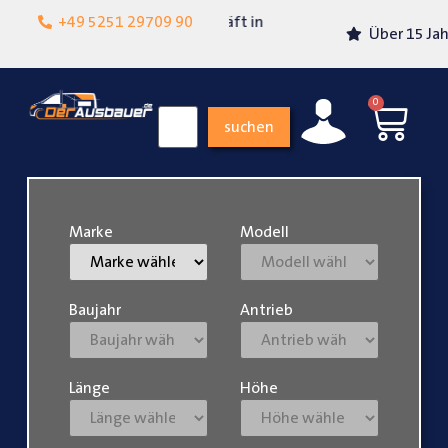
Lokalgeschäft in
+49 5251 29709 90
Über 15 Jahre Erfahrung
Paderborn
0
suchen
Marke
Modell
Baujahr
Antrieb
Länge
Höhe