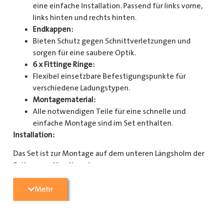
eine einfache Installation. Passend für links vorne,
links hinten und rechts hinten.
Endkappen:
Bieten Schutz gegen Schnittverletzungen und
sorgen für eine saubere Optik.
6 x Fittinge Ringe:
Flexibel einsetzbare Befestigungspunkte für
verschiedene Ladungstypen.
Montagematerial:
Alle notwendigen Teile für eine schnelle und
einfache Montage sind im Set enthalten.
Installation:
Das Set ist zur Montage auf dem unteren Längsholm der
Seitenwand bestimmt.
Mit diesem Zurrschienenset verbessern Sie die
Mehr
Sicherheit und Organisation in Ihrem Laderaum
erheblich. Bestellen Sie jetzt und sorgen Sie für eine