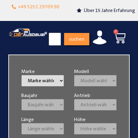
Lokalgeschäft in
+49 5251 29709 90
Über 15 Jahre Erfahrung
Paderborn
0
suchen
Marke
Modell
Baujahr
Antrieb
Länge
Höhe