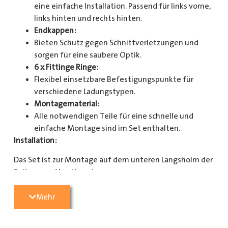
eine einfache Installation. Passend für links vorne,
links hinten und rechts hinten.
Endkappen:
Bieten Schutz gegen Schnittverletzungen und
sorgen für eine saubere Optik.
6 x Fittinge Ringe:
Flexibel einsetzbare Befestigungspunkte für
verschiedene Ladungstypen.
Montagematerial:
Alle notwendigen Teile für eine schnelle und
einfache Montage sind im Set enthalten.
Installation:
Das Set ist zur Montage auf dem unteren Längsholm der
Seitenwand bestimmt.
Mit diesem Zurrschienenset verbessern Sie die
Mehr
Sicherheit und Organisation in Ihrem Laderaum
erheblich. Bestellen Sie jetzt und sorgen Sie für eine