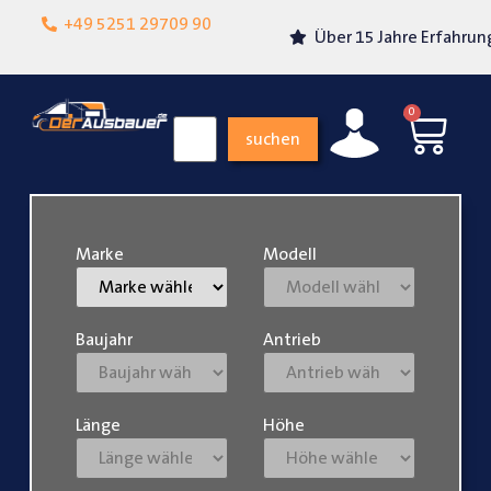
Lokalgeschäft in
+49 5251 29709 90
Über 15 Jahre Erfahrung
Paderborn
0
suchen
Marke
Modell
Baujahr
Antrieb
Länge
Höhe