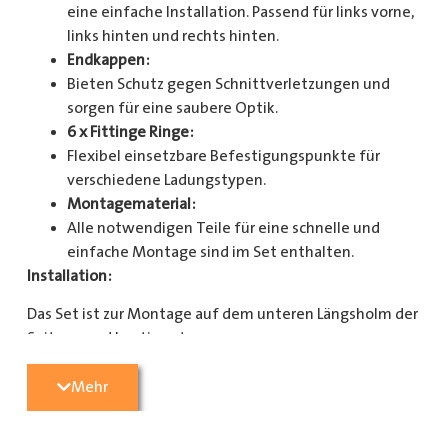
eine einfache Installation. Passend für links vorne,
links hinten und rechts hinten.
Endkappen:
Bieten Schutz gegen Schnittverletzungen und
sorgen für eine saubere Optik.
6 x Fittinge Ringe:
Flexibel einsetzbare Befestigungspunkte für
verschiedene Ladungstypen.
Montagematerial:
Alle notwendigen Teile für eine schnelle und
einfache Montage sind im Set enthalten.
Installation:
Das Set ist zur Montage auf dem unteren Längsholm der
Seitenwand bestimmt.
Mit diesem Zurrschienenset verbessern Sie die
Mehr
Sicherheit und Organisation in Ihrem Laderaum
erheblich. Bestellen Sie jetzt und sorgen Sie für eine