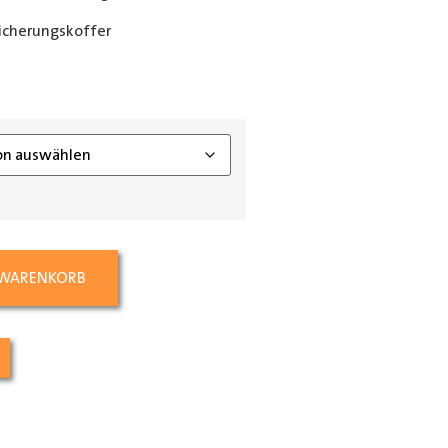
icherungskoffer
ing_class]
 WARENKORB