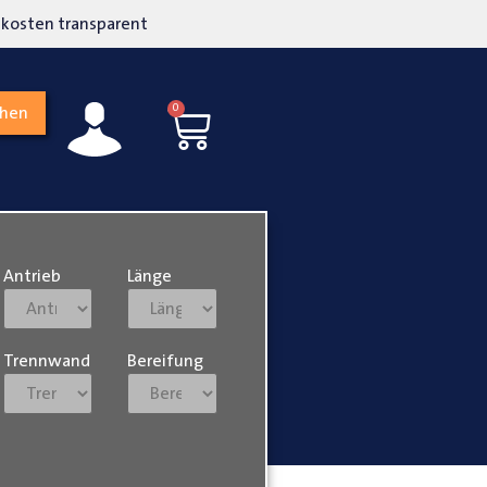
kosten transparent
Hohe Kundenzufriedenh
0
chen
Antrieb
Länge
Trennwand
Bereifung