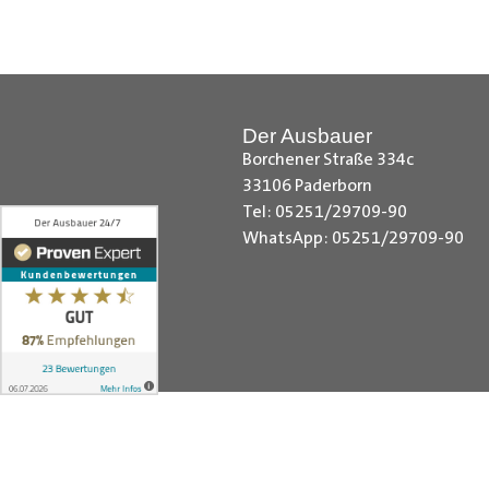
Laderaumverkleidung, Nissan NV4
Vivaro Laderaumverkleidung, Ope
Laderaumverkleidung, Peugeot Bo
Laderaumverkleidung, Renault Tr
Laderaumverkleidung, Toyota Pro
Der Ausbauer
Laderaumverkleidung,VW Caddy C
Borchener Straße 334c
Cargo Laderaumverkleidung, VW C
33106 Paderborn
VW T5 Laderaumverkleidung , La
Tel: 05251/29709-90
WhatsApp: 05251/29709-90