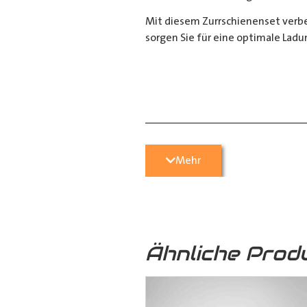
Mit diesem Zurrschienenset verbes
sorgen Sie für eine optimale Ladu
__________________________
Bei Fragen stehen wir Ihnen gerne
Mehr
Kontaktieren Sie uns per E-Mail u
05251 29 70 9-90.
Ähnliche Prod
Hilfreiche Montageanleitungen u
Ihr Team von
Der Ausbauer