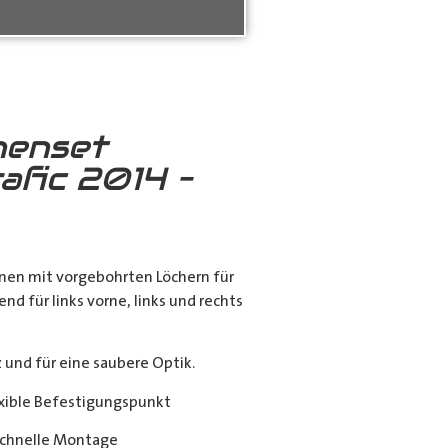
nenset
afic 2014 –
nen mit vorgebohrten Löchern für
end für links vorne, links und rechts
nd für eine saubere Optik.
exible Befestigungspunkt
chnelle Montage