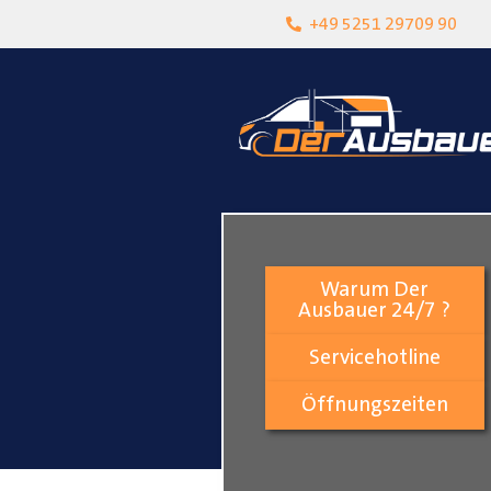
heit
Lokalgeschäft in Paderborn
+49 5251 29709 90
Warum Der
Ausbauer 24/7 ?
Servicehotline
Öffnungszeiten