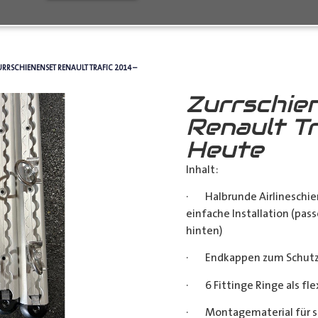
URRSCHIENENSET RENAULT TRAFIC 2014 –
Zurrschie
Renault Tr
Heute
Inhalt:
· Halbrunde Airlineschie
einfache Installation (pass
hinten)
· Endkappen zum Schutz u
· 6 Fittinge Ringe als fl
· Montagematerial für s