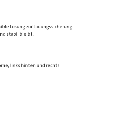
exible Lösung zur Ladungssicherung.
d stabil bleibt.
rne, links hinten und rechts