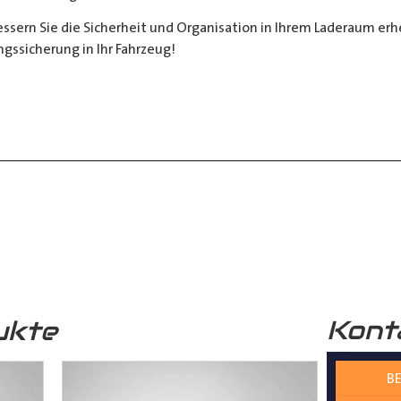
sern Sie die Sicherheit und Organisation in Ihrem Laderaum erheb
ngssicherung in Ihr Fahrzeug!
__________________________________________________
 zur Verfügung.
nter
shop@der-ausbauer.de
oder rufen Sie uns direkt an
Kont
ukte
nd Tipps finden Sie auch auf unserem
YouTube Kanal
einfach und
BE