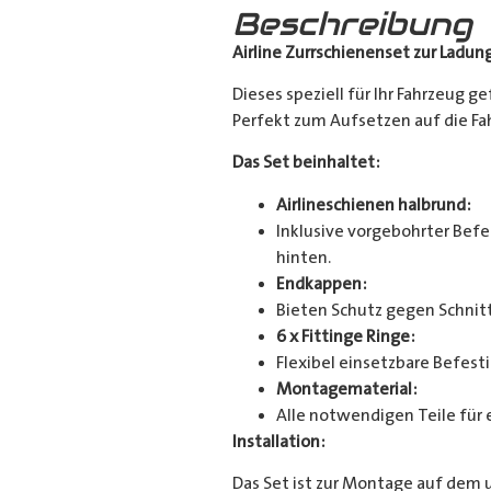
Beschreibung
Airline Zurrschienenset zur Ladun
Dieses speziell für Ihr Fahrzeug g
Perfekt zum Aufsetzen auf die Fahr
Das Set beinhaltet:
Airlineschienen halbrund:
Inklusive vorgebohrter Befes
hinten.
Endkappen:
Bieten Schutz gegen Schnitt
6 x Fittinge Ringe:
Flexibel einsetzbare Befes
Montagematerial:
Alle notwendigen Teile für 
Installation:
Das Set ist zur Montage auf dem