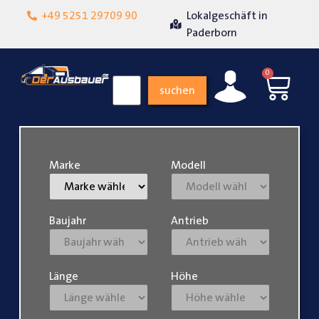
+49 5251 29709 90
Lokalgeschäft in
Über 15 Jahre Erfahr
it
Paderborn
0
suchen
Marke
Modell
Baujahr
Antrieb
Länge
Höhe