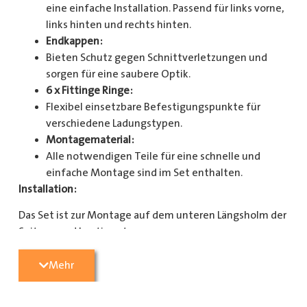
eine einfache Installation. Passend für links vorne,
links hinten und rechts hinten.
Endkappen:
Bieten Schutz gegen Schnittverletzungen und
sorgen für eine saubere Optik.
6 x Fittinge Ringe:
Flexibel einsetzbare Befestigungspunkte für
verschiedene Ladungstypen.
Montagematerial:
Alle notwendigen Teile für eine schnelle und
einfache Montage sind im Set enthalten.
Installation:
Das Set ist zur Montage auf dem unteren Längsholm der
Seitenwand bestimmt.
Mit diesem Zurrschienenset verbessern Sie die
Mehr
Sicherheit und Organisation in Ihrem Laderaum
erheblich. Bestellen Sie jetzt und sorgen Sie für eine