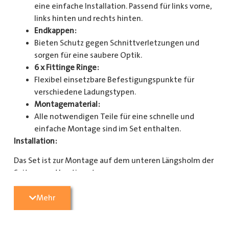
eine einfache Installation. Passend für links vorne,
links hinten und rechts hinten.
Endkappen:
Bieten Schutz gegen Schnittverletzungen und
sorgen für eine saubere Optik.
6 x Fittinge Ringe:
Flexibel einsetzbare Befestigungspunkte für
verschiedene Ladungstypen.
Montagematerial:
Alle notwendigen Teile für eine schnelle und
einfache Montage sind im Set enthalten.
Installation:
Das Set ist zur Montage auf dem unteren Längsholm der
Seitenwand bestimmt.
Mit diesem Zurrschienenset verbessern Sie die
Mehr
Sicherheit und Organisation in Ihrem Laderaum
erheblich. Bestellen Sie jetzt und sorgen Sie für eine