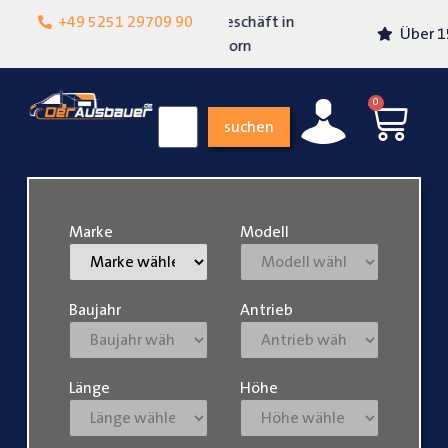
Lokalgeschäft in
+49 5251 29709 90
Über 15 Jahre Erfahrung
Paderborn
0
suchen
Marke
Modell
Baujahr
Antrieb
Länge
Höhe